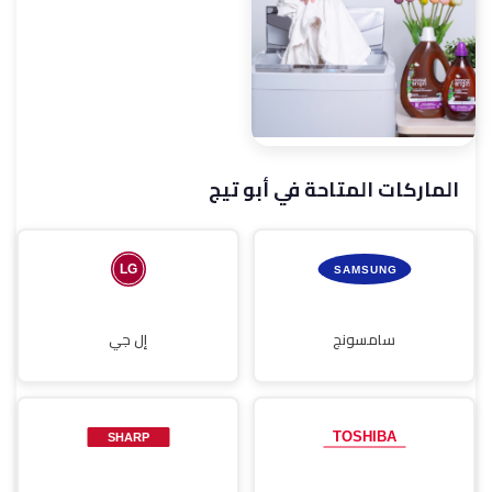
صيانة غسالات أطباق
صيانة شاشات
الماركات المتاحة في أبو تيج
صيانة مجففات
سامسونج
إل جي