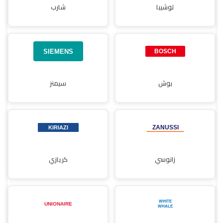
توشيبا
شارب
بوش
سيمنز
زانوسي
كريازي