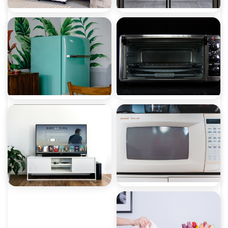
صيانة ثلاجات
صيانة غسالات
صيانة ميكروويف
صيانة ديب فريزر