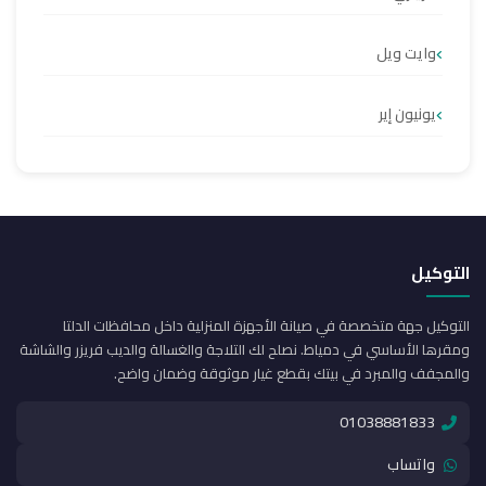
وايت ويل
يونيون إير
التوكيل
التوكيل جهة متخصصة في صيانة الأجهزة المنزلية داخل محافظات الدلتا
ومقرها الأساسي في دمياط. نصلح لك التلاجة والغسالة والديب فريزر والشاشة
والمجفف والمبرد في بيتك بقطع غيار موثوقة وضمان واضح.
01038881833
واتساب