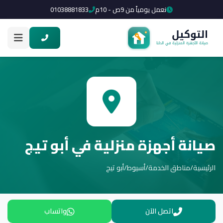
نعمل يومياً من 9ص - 10م
01038881833
صيانة أجهزة منزلية في أبو تيج
الرئيسية
/
مناطق الخدمة
/
أسيوط
/
أبو تيج
اتصل الآن
واتساب