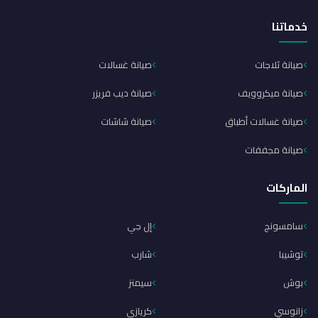
خدماتنا
صيانة ثلاجات
صيانة غسالات
صيانة ميكروويف
صيانة ديب فريزر
صيانة غسالات أطباق
صيانة شاشات
صيانة مجففات
الماركات
سامسونج
إل جي
توشيبا
شارب
بوش
سيمنز
زانوسي
كريازي