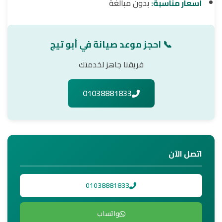
أسعار مناسبة:
بدون مبالغة
📞 احجز موعد صيانة في أبو تيج
فريقنا جاهز لخدمتك
01038881833
اتصل الآن
01038881833
واتساب