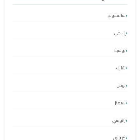
سامسونج
إل جي
توشيبا
شارب
بوش
سيمنز
زانوسي
كريازي