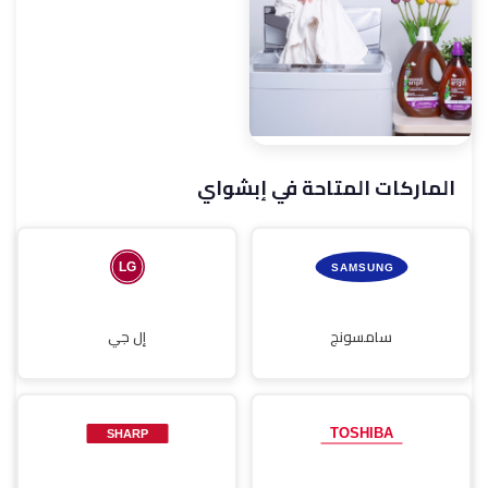
صيانة غسالات أطباق
صيانة شاشات
الماركات المتاحة في إبشواي
صيانة مجففات
سامسونج
إل جي