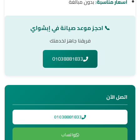
أسعار مناسبة:
بدون مبالغة
📞 احجز موعد صيانة في إبشواي
فريقنا جاهز لخدمتك
01038881833
اتصل الآن
01038881833
واتساب