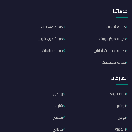
خدماتنا
صيانة ثلاجات
صيانة غسالات
صيانة ميكروويف
صيانة ديب فريزر
صيانة غسالات أطباق
صيانة شاشات
صيانة مجففات
الماركات
سامسونج
إل جي
توشيبا
شارب
بوش
سيمنز
زانوسي
كريازي