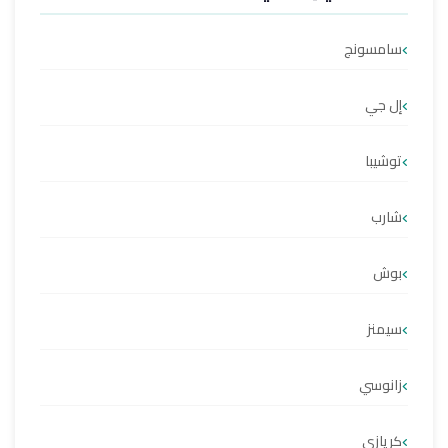
سامسونج
إل جي
توشيبا
شارب
بوش
سيمنز
زانوسي
كريازي