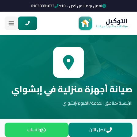
نعمل يومياً من 9ص - 10م
01038881833
صيانة أجهزة منزلية في إبشواي
الرئيسية
/
مناطق الخدمة
/
الفيوم
/
إبشواي
اتصل الآن
واتساب