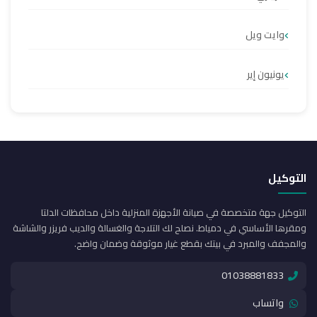
وايت ويل
يونيون إير
التوكيل
التوكيل جهة متخصصة في صيانة الأجهزة المنزلية داخل محافظات الدلتا
ومقرها الأساسي في دمياط. نصلح لك التلاجة والغسالة والديب فريزر والشاشة
والمجفف والمبرد في بيتك بقطع غيار موثوقة وضمان واضح.
01038881833
واتساب