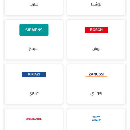
توشيبا
شارب
بوش
سيمنز
زانوسي
كريازي