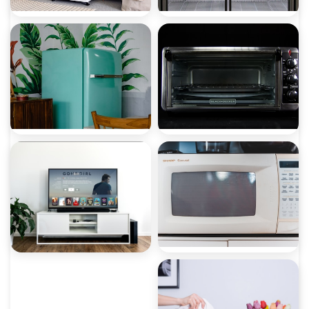
صيانة ثلاجات
صيانة غسالات
صيانة ميكروويف
صيانة ديب فريزر