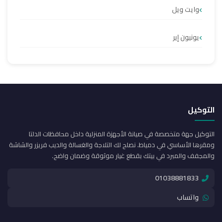
وايت ويل
يونيون إير
التوكيل
التوكيل جهة متخصصة في صيانة الأجهزة المنزلية داخل محافظات الدلتا
ومقرها الأساسي في دمياط. نصلح لك التلاجة والغسالة والديب فريزر والشاشة
والمجفف والمبرد في بيتك بقطع غيار موثوقة وضمان واضح.
01038881833
واتساب