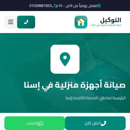
نعمل يومياً من 9ص - 10م
01038881833
صيانة أجهزة منزلية في إسنا
الرئيسية
/
مناطق الخدمة
/
الأقصر
/
إسنا
اتصل الآن
واتساب