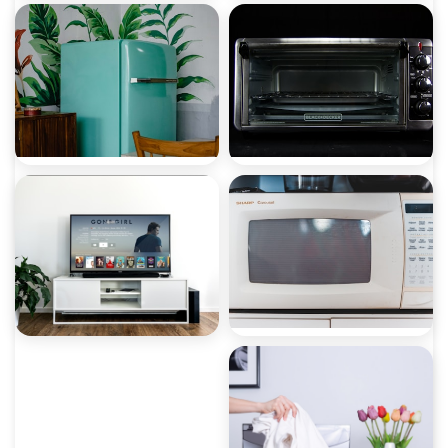
صيانة ثلاجات
صيانة غسالات
صيانة ميكروويف
صيانة ديب فريزر
صيانة غسالات أطباق
صيانة شاشات