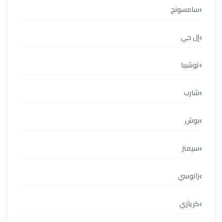
سامسونج
إل جي
توشيبا
شارب
بوش
سيمنز
زانوسي
كريازي