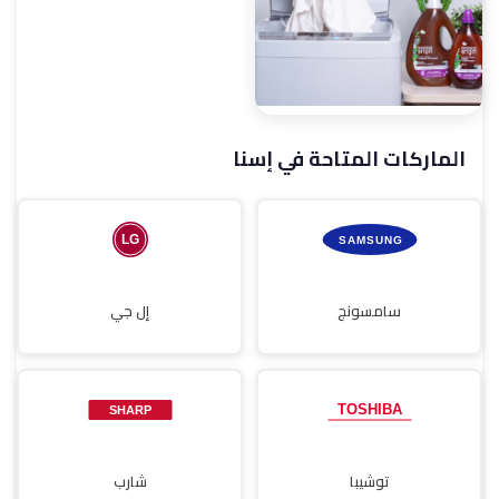
الماركات المتاحة في إسنا
صيانة مجففات
سامسونج
إل جي
توشيبا
شارب