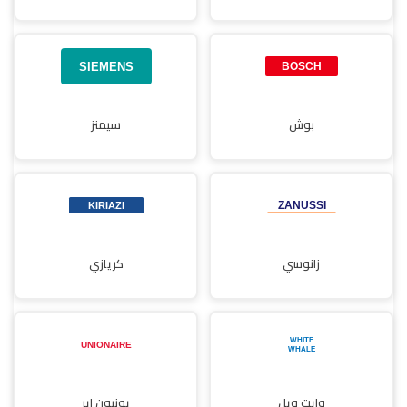
بوش
سيمنز
زانوسي
كريازي
وايت ويل
يونيون إير