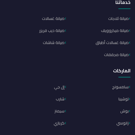
خدماتنا
صيانة ثلاجات
صيانة غسالات
صيانة ميكروويف
صيانة ديب فريزر
صيانة غسالات أطباق
صيانة شاشات
صيانة مجففات
الماركات
سامسونج
إل جي
توشيبا
شارب
بوش
سيمنز
زانوسي
كريازي