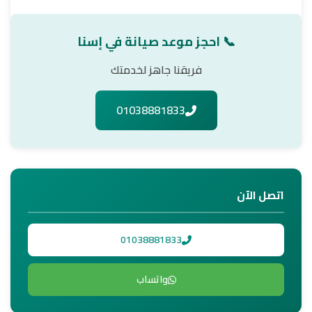
📞 احجز موعد صيانة في إسنا
فريقنا جاهز لخدمتك
01038881833
اتصل الآن
01038881833
واتساب