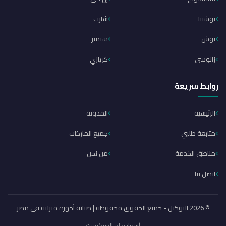
توشيبا
شارب
بوش
سيمنز
زانوسي
كريازي
روابط سريعة
الرئيسية
المدونة
متابعة طلبي
جميع الماركات
مناطق الخدمة
من نحن
اتصل بنا
© 2026 التوكيل - جميع الحقوق محفوظة | صيانة أجهزة منزلية في مصر
أسعار زجاج السيكوريت