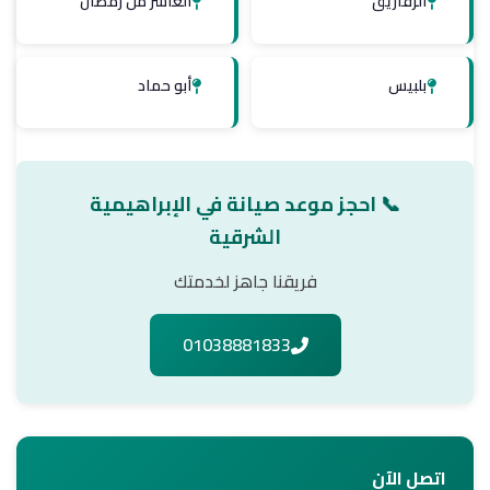
الزقازيق
العاشر من رمضان
بلبيس
أبو حماد
📞 احجز موعد صيانة في الإبراهيمية
الشرقية
فريقنا جاهز لخدمتك
01038881833
اتصل الآن