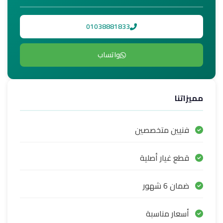
01038881833
واتساب
مميزاتنا
فنيين متخصصين
قطع غيار أصلية
ضمان 6 شهور
أسعار مناسبة