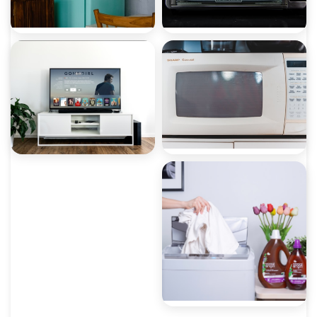
صيانة ميكروويف
صيانة ديب فريزر
صيانة غسالات أطباق
صيانة شاشات