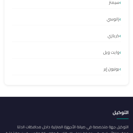
سيمنز
زانوسي
كريازي
وايت ويل
يونيون إير
التوكيل
التوكيل جهة متخصصة في صيانة الأجهزة المنزلية داخل محافظات الدلتا