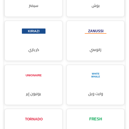
بوش
سيمنز
زانوسي
كريازي
وايت ويل
يونيون إير