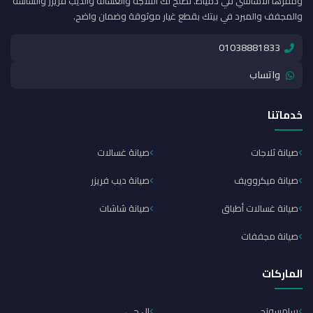
ومقرها الأساسي في دمياط. نصلح لك التلاجة والغسالة والديب فريزر والشاشة
والمجفف والمبرد في بيتك بقطع غيار موثوقة وضمان واضح.
01038881833
واتساب
خدماتنا
صيانة ثلاجات
صيانة غسالات
صيانة ميكروويف
صيانة ديب فريزر
صيانة غسالات أطباق
صيانة شاشات
صيانة مجففات
الماركات
سامسونج
إل جي