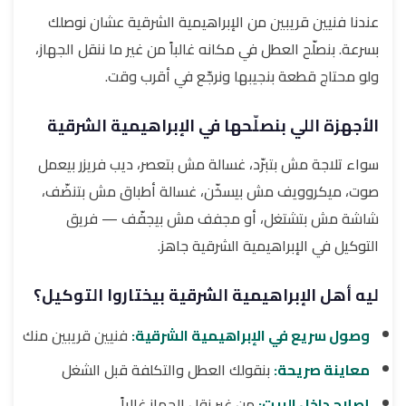
عندنا فنيين قريبين من الإبراهيمية الشرقية عشان نوصلك
بسرعة. بنصلّح العطل في مكانه غالباً من غير ما ننقل الجهاز،
ولو محتاج قطعة بنجيبها ونرجّع في أقرب وقت.
الأجهزة اللي بنصلّحها في الإبراهيمية الشرقية
سواء تلاجة مش بتبرّد، غسالة مش بتعصر، ديب فريزر بيعمل
صوت، ميكروويف مش بيسخّن، غسالة أطباق مش بتنضّف،
شاشة مش بتشتغل، أو مجفف مش بيجفّف — فريق
التوكيل في الإبراهيمية الشرقية جاهز.
ليه أهل الإبراهيمية الشرقية بيختاروا التوكيل؟
وصول سريع في الإبراهيمية الشرقية:
فنيين قريبين منك
معاينة صريحة:
بنقولك العطل والتكلفة قبل الشغل
إصلاح داخل البيت:
من غير نقل الجهاز غالباً