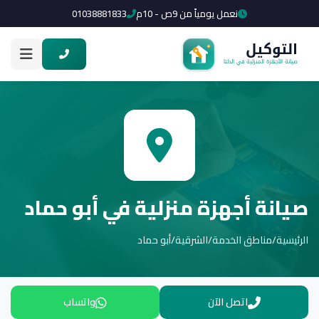
نعمل يومياً من 9ص - 10م
01038881833
صيانة أجهزة منزلية في أبو حماد
الرئيسية
/
مناطق الخدمة
/
الشرقية
/
أبو حماد
اتصل الآن
واتساب