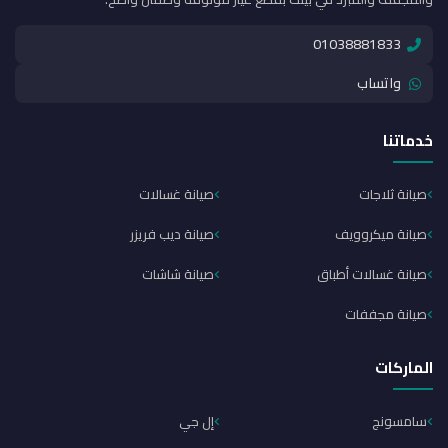
01038881833
واتساب
خدماتنا
صيانة ثلاجات
صيانة غسالات
صيانة ميكروويف
صيانة ديب فريزر
صيانة غسالات أطباق
صيانة شاشات
صيانة مجففات
الماركات
سامسونج
إل جي