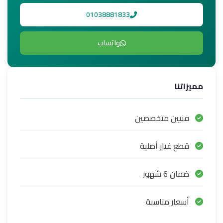
01038881833
واتساب
مميزاتنا
فنيين متخصصين
قطع غيار أصلية
ضمان 6 شهور
أسعار مناسبة