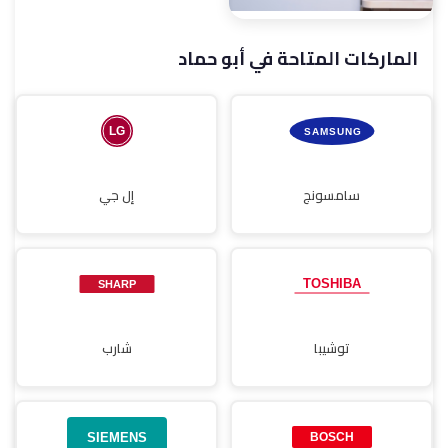
الماركات المتاحة في أبو حماد
صيانة مجففات
سامسونج
إل جي
توشيبا
شارب