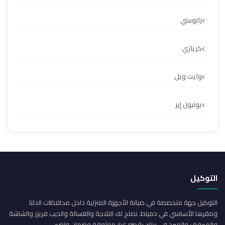
زانوسي
كريازي
وايت ويل
يونيون إير
التوكيل
التوكيل جهة متخصصة في صيانة الأجهزة المنزلية داخل محافظات الدلتا
ومقرها الأساسي في دمياط. نصلح لك التلاجة والغسالة والديب فريزر والشاشة
والمجفف والمبرد في بيتك بقطع غيار موثوقة وضمان واضح.