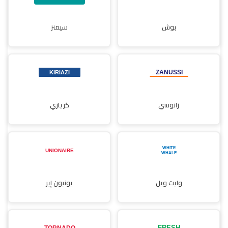
بوش
سيمنز
زانوسي
كريازي
وايت ويل
يونيون إير