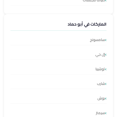
صيانة مجففات
الماركات في أبو حماد
سامسونج
إل جي
توشيبا
شارب
بوش
سيمنز