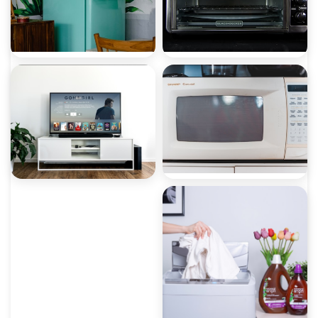
صيانة ثلاجات
صيانة غسالات
صيانة ميكروويف
صيانة ديب فريزر
صيانة غسالات أطباق
صيانة شاشات