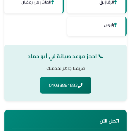
الزقازيق
العاشر من رمضان
بلبيس
📞 احجز موعد صيانة في أبو حماد
فريقنا جاهز لخدمتك
01038881833
اتصل الآن