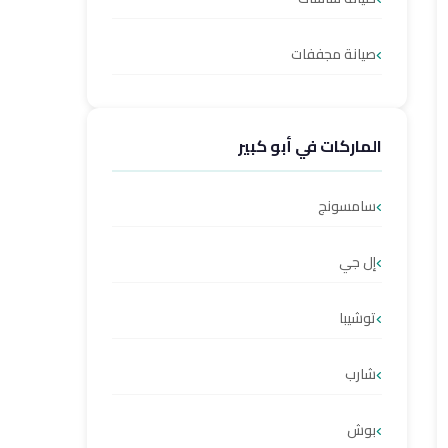
صيانة مجففات
الماركات في أبو كبير
سامسونج
إل جي
توشيبا
شارب
بوش