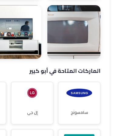
صيانة ثلاجات
صيانة غسالات
الماركات المتاحة في أبو كبير
صيانة غسالات
صيانة شاشات
أطباق
سامسونج
إل جي