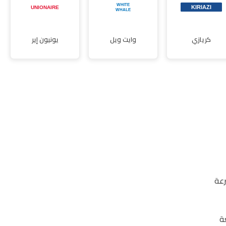
كريازي
وايت ويل
يونيون إير
عة
ة