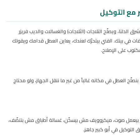
ر مع التوكيل
 الدلتا، ويصلّح التلاجات (الثلاجات) والغسالات والديب فريزر
 في بيتك. الفني بيتحرّك لعندك، يعاين العطل قدامك ويقولك
توب على الإصلاح.
نصلّح العطل في مكانه غالباً من غير ما ننقل الجهاز، ولو محتاج
زر بيعمل صوت، ميكروويف مش بيسخّن، غسالة أطباق مش بتنضّف،
توكيل في أبو كبير جاهز.