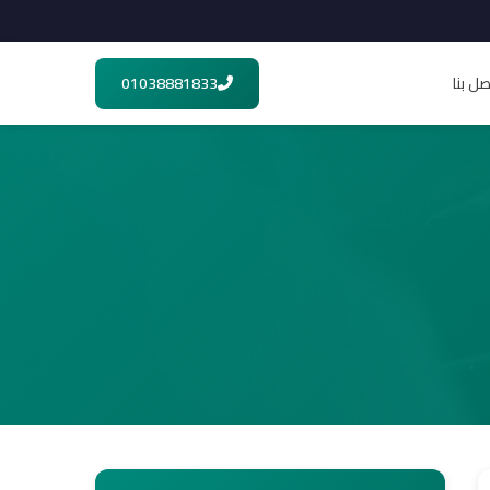
صل بنا
01038881833