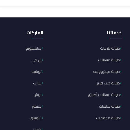
خدماتنا
الماركات
صيانة ثلاجات
سامسونج
صيانة غسالات
إل جي
صيانة ميكروويف
توشيبا
صيانة ديب فريزر
شارب
صيانة غسالات أطباق
بوش
صيانة شاشات
سيمنز
صيانة مجففات
زانوسي
كريازي