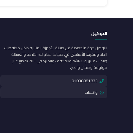
التوكيل
التوكيل جهة متخصصة في صيانة الأجهزة المنزلية داخل محافظات
الدلتا ومقرها الأساسي في دمياط. نصلح لك التلاجة والغسالة
والديب فريزر والشاشة والمجفف والمبرد في بيتك بقطع غيار
موثوقة وضمان واضح.
01038881833
واتساب