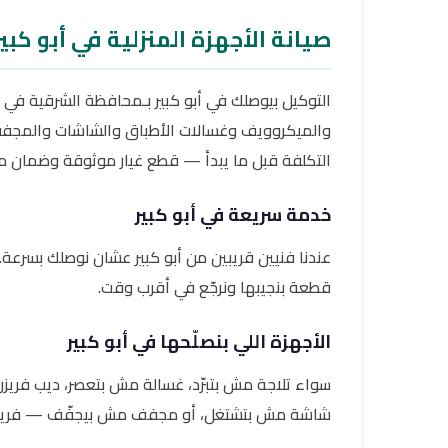
صيانة الأجهزة المنزلية في أبو كبي
التوكيل بيوصلك في أبو كبير بـمحافظة الشرقية في شرق
والميكروويف وغسالات الأطباق والشاشات والمجففات
التكلفة قبل ما يبدأ — قطع غيار موثوقة وضمان مك
خدمة سريعة في أبو كبير
عندنا فنيين قريبين من أبو كبير عشان نوصلك بسرعة. ب
قطعة بنجيبها ونرجّع في أقرب وقت.
الأجهزة اللي بنصلّحها في أبو كبير
سواء تلاجة مش بتبرّد، غسالة مش بتعصر، ديب فري
شاشة مش بتشتغل، أو مجفف مش بيجفّف — فريق ال