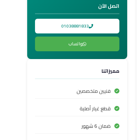
اتصل الآن
01038881833
واتساب
مميزاتنا
فنيين متخصصين
قطع غيار أصلية
ضمان 6 شهور