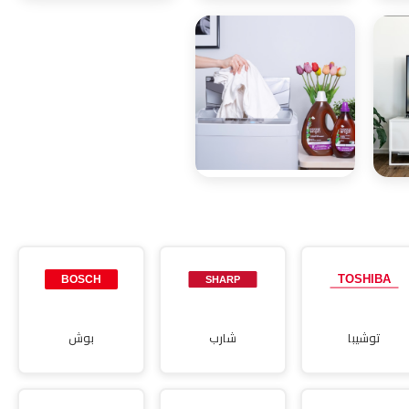
صيانة
صيانة ديب
ميكروويف
فريزر
صيانة مجففات
توشيبا
شارب
بوش