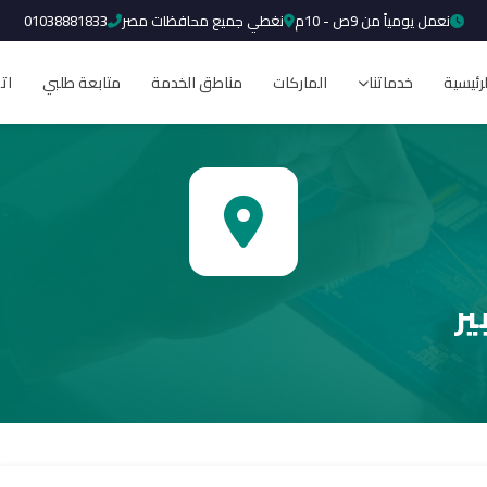
نعمل يومياً من 9ص - 10م
نغطي جميع محافظات مصر
01038881833
لرئيسية
خدماتنا
الماركات
مناطق الخدمة
متابعة طلبي
ات
ير