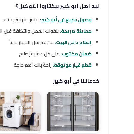
ليه أهل أبو كبير بيختاروا التوكيل؟
وصول سريع في أبو كبير:
فنيين قريبين منك
معاينة صريحة:
بنقولك العطل والتكلفة قبل ا
إصلاح داخل البيت:
من غير نقل الجهاز غالباً
ضمان مكتوب:
على كل عملية إصلاح
قطع غيار موثوقة:
راحة بالك أهم حاجة
خدماتنا في أبو كبير