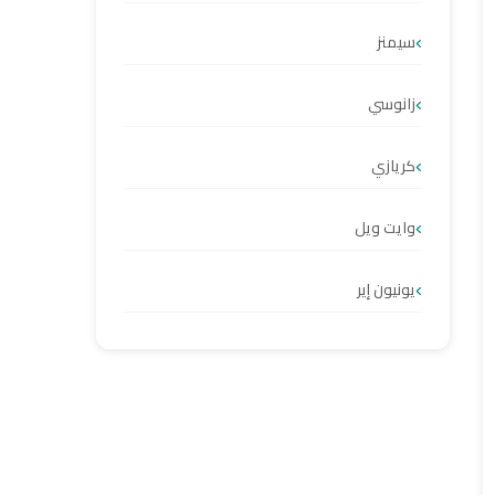
سيمنز
زانوسي
كريازي
وايت ويل
يونيون إير