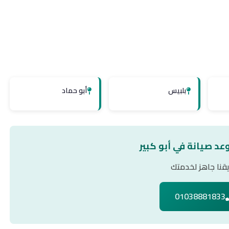
بلبيس
أبو حماد
عد صيانة في أبو كبير
قنا جاهز لخدمتك
01038881833