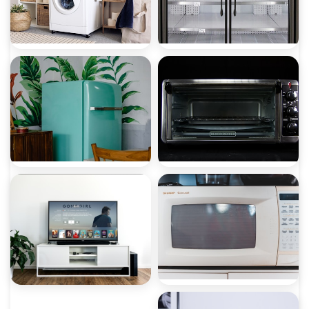
صيانة ثلاجات
صيانة غسالات
صيانة ميكروويف
صيانة ديب فريزر