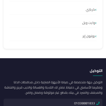
كريازي
وايت ويل
يونيون إير
التوكيل
التوكيل جهة متخصصة في صيانة الأجهزة المنزلية داخل محافظات الدلتا
ومقرها الأساسي في دمياط. نصلح لك التلاجة والغسالة والديب فريزر والشاشة
والمجفف والمبرد في بيتك بقطع غيار موثوقة وضمان واضح.
01038881833