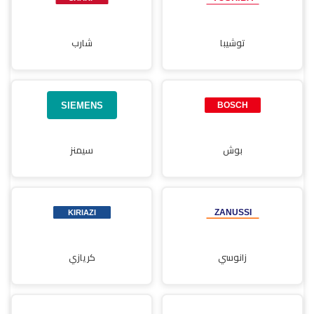
توشيبا
شارب
بوش
سيمنز
زانوسي
كريازي