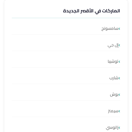
الماركات في الأقصر الجديدة
سامسونج
إل جي
توشيبا
شارب
بوش
سيمنز
زانوسي