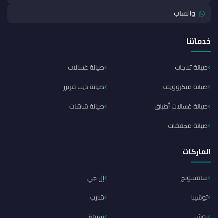
واتساب
خدماتنا
صيانة ثلاجات
صيانة غسالات
صيانة ميكروويف
صيانة ديب فريزر
صيانة غسالات أطباق
صيانة شاشات
صيانة مجففات
الماركات
سامسونج
إل جي
توشيبا
شارب
بوش
سيمنز