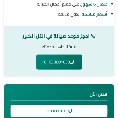
ضمان 6 شهور:
على جميع أعمال الصيانة
أسعار مناسبة:
بدون مبالغة
📞 احجز موعد صيانة في التل الكبير
فريقنا جاهز لخدمتك
01038881833
اتصل الآن
01038881833