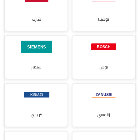
توشيبا
شارب
بوش
سيمنز
زانوسي
كريازي