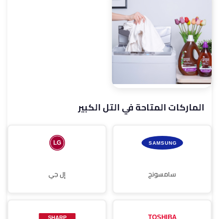
صيانة غسالات أطباق
صيانة شاشات
الماركات المتاحة في التل الكبير
صيانة مجففات
سامسونج
إل جي