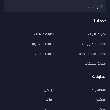
واتساب
خدماتنا
صيانة ثلاجات
صيانة غسالات
صيانة ميكروويف
صيانة ديب فريزر
صيانة غسالات أطباق
صيانة شاشات
صيانة مجففات
الماركات
سامسونج
إل جي
توشيبا
شارب
بوش
سيمنز