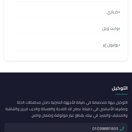
كريازي
وايت ويل
يونيون إير
التوكيل
التوكيل جهة متخصصة في صيانة الأجهزة المنزلية داخل محافظات الدلتا
ومقرها الأساسي في دمياط. نصلح لك التلاجة والغسالة والديب فريزر والشاشة
والمجفف والمبرد في بيتك بقطع غيار موثوقة وضمان واضح.
01038881833