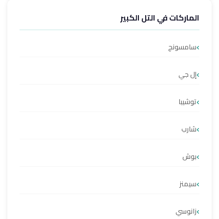
الماركات في التل الكبير
سامسونج
إل جي
توشيبا
شارب
بوش
سيمنز
زانوسي