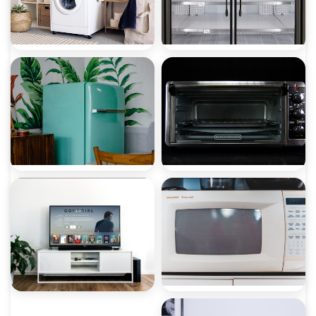
صيانة ثلاجات
صيانة غسالات
صيانة ميكروويف
صيانة ديب فريزر