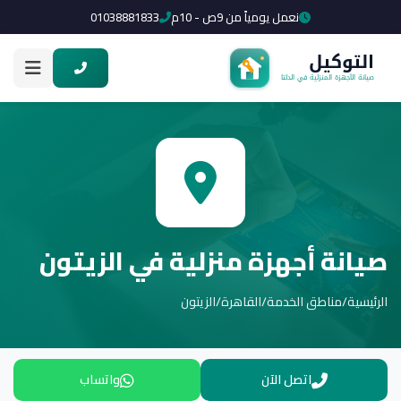
نعمل يومياً من 9ص - 10م
01038881833
صيانة أجهزة منزلية في الزيتون
الرئيسية
/
مناطق الخدمة
/
القاهرة
/
الزيتون
اتصل الآن
واتساب