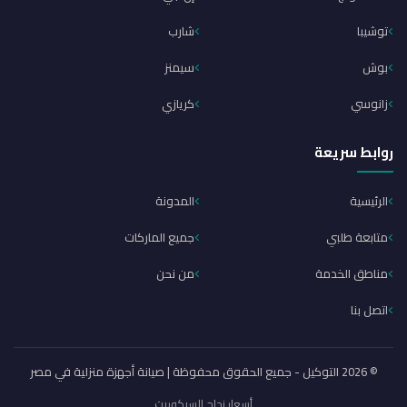
توشيبا
شارب
بوش
سيمنز
زانوسي
كريازي
روابط سريعة
الرئيسية
المدونة
متابعة طلبي
جميع الماركات
مناطق الخدمة
من نحن
اتصل بنا
© 2026 التوكيل - جميع الحقوق محفوظة | صيانة أجهزة منزلية في مصر
أسعار زجاج السيكوريت