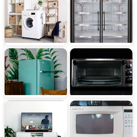
صيانة ثلاجات
صيانة غسالات
صيانة ميكروويف
صيانة ديب فريزر