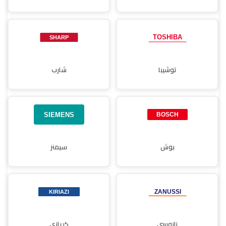
توشيبا
شارب
بوش
سيمنز
زانوسي
كريازي