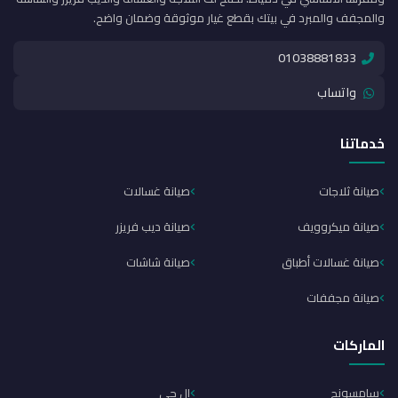
والمجفف والمبرد في بيتك بقطع غيار موثوقة وضمان واضح.
01038881833
واتساب
خدماتنا
صيانة ثلاجات
صيانة غسالات
صيانة ميكروويف
صيانة ديب فريزر
صيانة غسالات أطباق
صيانة شاشات
صيانة مجففات
الماركات
سامسونج
إل جي