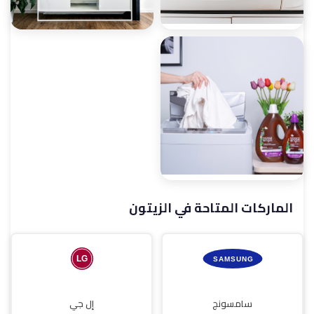
صيانة غسالات أطباق
صيانة شاشات
الماركات المتاحة في الزيتون
صيانة مجففات
سامسونج
إل جي