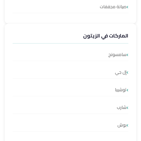
صيانة مجففات
الماركات في الزيتون
سامسونج
إل جي
توشيبا
شارب
بوش