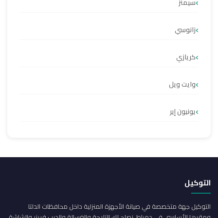
سيمنز
زانوسي
كريازي
وايت ويل
يونيون إير
التوكيل
التوكيل جهة متخصصة في صيانة الأجهزة المنزلية داخل محافظات الدلتا
ومقرها الأساسي في دمياط. نصلح لك التلاجة والغسالة والديب فريزر والشاشة