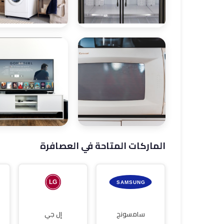
صيانة ثلاجات
صيانة غسالات
الماركات المتاحة في العصافرة
صيانة غسالات
صيانة شاشات
أطباق
سامسونج
إل جي