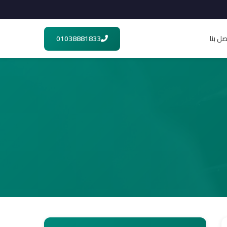
صل بنا
01038881833