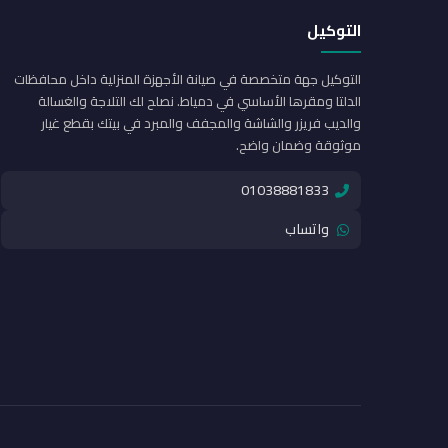
التوكيل
التوكيل جهة متخصصة في صيانة الأجهزة المنزلية داخل محافظات
الدلتا ومقرها الأساسي في دمياط. نصلح لك التلاجة والغسالة
والديب فريزر والشاشة والمجفف والمبرد في بيتك بقطع غيار
موثوقة وضمان واضح.
01038881833
واتساب