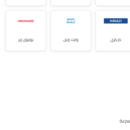
كريازي
وايت ويل
يونيون إير
سرعة