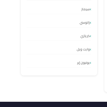
سيمنز
زانوسي
كريازي
وايت ويل
يونيون إير