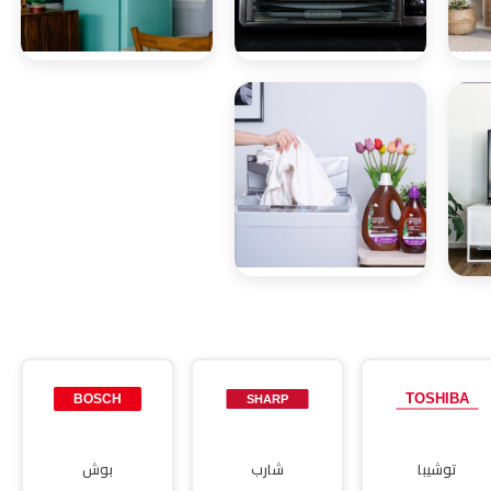
صيانة
صيانة ديب
ميكروويف
فريزر
صيانة مجففات
توشيبا
شارب
بوش