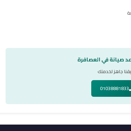
ة
عد صيانة في العصافرة
قنا جاهز لخدمتك
01038881833