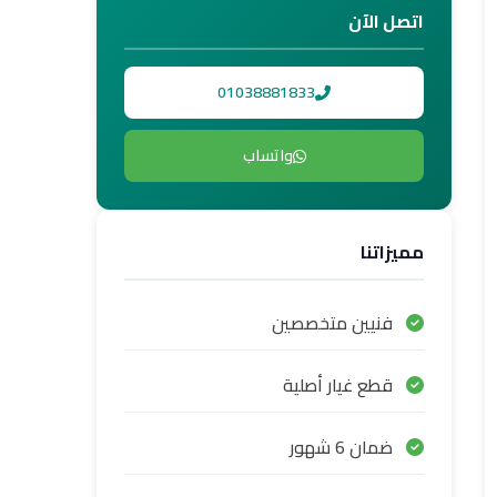
اتصل الآن
01038881833
واتساب
مميزاتنا
فنيين متخصصين
قطع غيار أصلية
ضمان 6 شهور