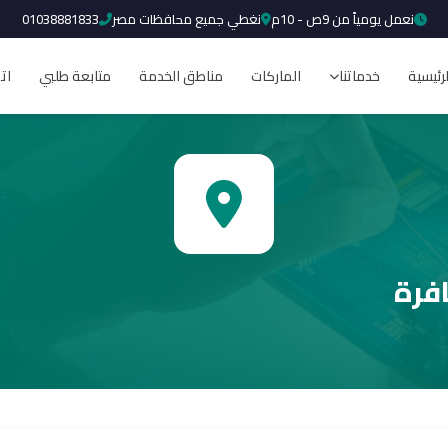
نعمل يومياً من 9ص - 10م
نغطي جميع محافظات مصر
01038881833
لرئيسية
خدماتنا
الماركات
مناطق الخدمة
متابعة طلبي
ات
فرة