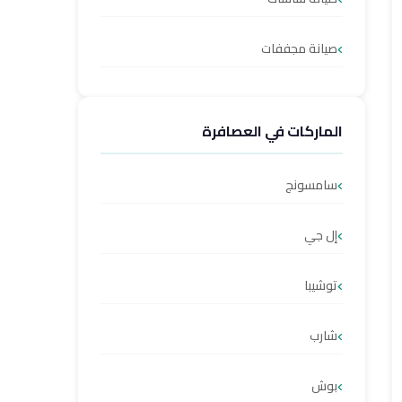
صيانة مجففات
الماركات في العصافرة
سامسونج
إل جي
توشيبا
شارب
بوش