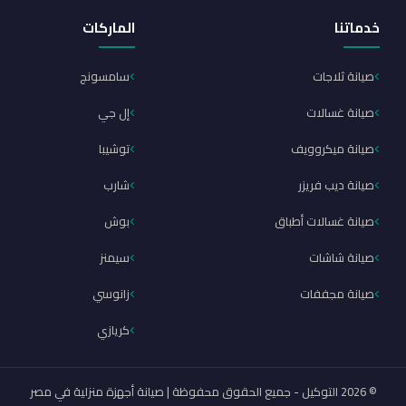
خدماتنا
الماركات
صيانة ثلاجات
سامسونج
صيانة غسالات
إل جي
صيانة ميكروويف
توشيبا
صيانة ديب فريزر
شارب
صيانة غسالات أطباق
بوش
صيانة شاشات
سيمنز
صيانة مجففات
زانوسي
كريازي
© 2026 التوكيل - جميع الحقوق محفوظة | صيانة أجهزة منزلية في مصر