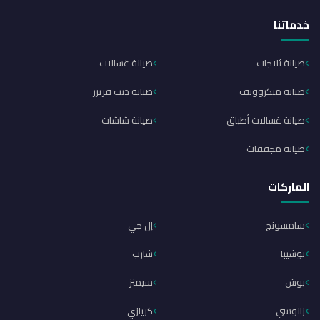
خدماتنا
صيانة ثلاجات
صيانة غسالات
صيانة ميكروويف
صيانة ديب فريزر
صيانة غسالات أطباق
صيانة شاشات
صيانة مجففات
الماركات
سامسونج
إل جي
توشيبا
شارب
بوش
سيمنز
زانوسي
كريازي