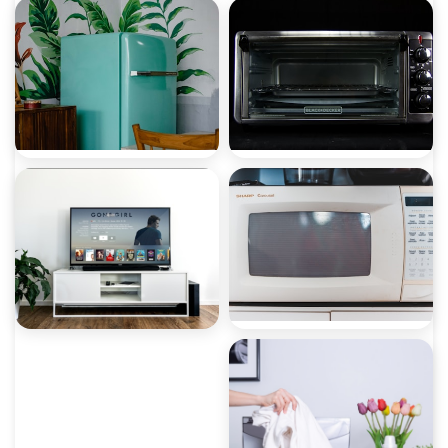
صيانة ثلاجات
صيانة غسالات
صيانة ميكروويف
صيانة ديب فريزر
صيانة غسالات أطباق
صيانة شاشات