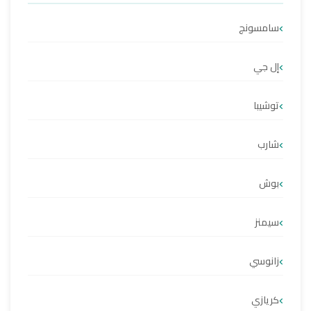
سامسونج
إل جي
توشيبا
شارب
بوش
سيمنز
زانوسي
كريازي