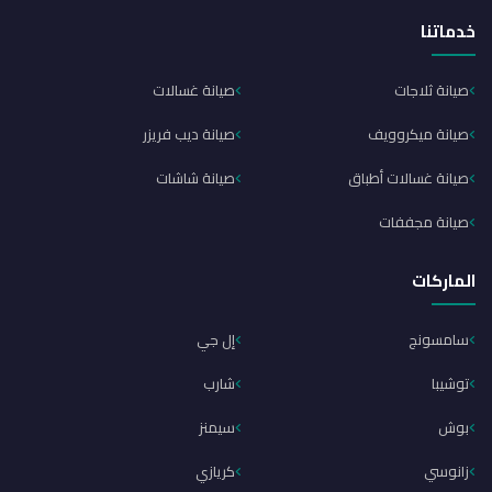
خدماتنا
صيانة ثلاجات
صيانة غسالات
صيانة ميكروويف
صيانة ديب فريزر
صيانة غسالات أطباق
صيانة شاشات
صيانة مجففات
الماركات
سامسونج
إل جي
توشيبا
شارب
بوش
سيمنز
زانوسي
كريازي