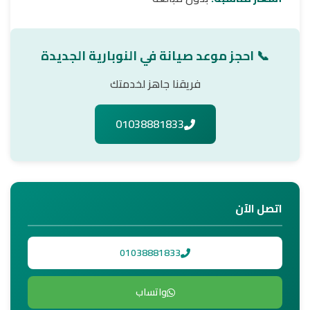
📞 احجز موعد صيانة في النوبارية الجديدة
فريقنا جاهز لخدمتك
01038881833
اتصل الآن
01038881833
واتساب