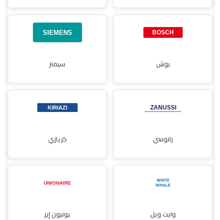
بوش
سيمنز
زانوسي
كريازي
وايت ويل
يونيون إير