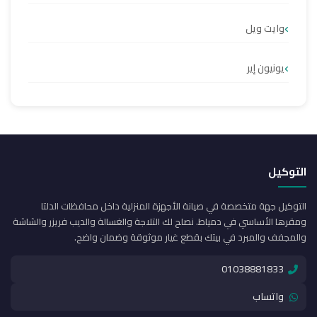
وايت ويل
يونيون إير
التوكيل
التوكيل جهة متخصصة في صيانة الأجهزة المنزلية داخل محافظات الدلتا
ومقرها الأساسي في دمياط. نصلح لك التلاجة والغسالة والديب فريزر والشاشة
والمجفف والمبرد في بيتك بقطع غيار موثوقة وضمان واضح.
01038881833
واتساب