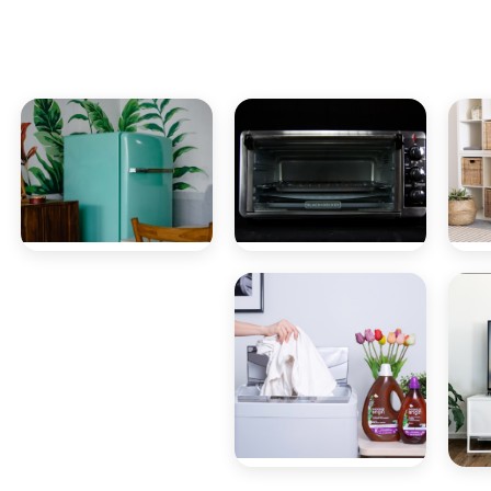
صيانة
صيانة ديب
ميكروويف
فريزر