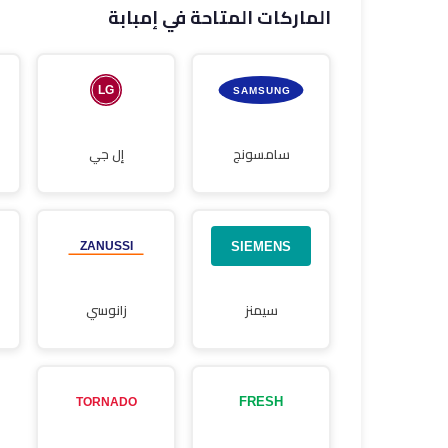
الماركات المتاحة في إمبابة
صيانة غسالات
صيانة شاشات
أطباق
سامسونج
إل جي
سيمنز
زانوسي