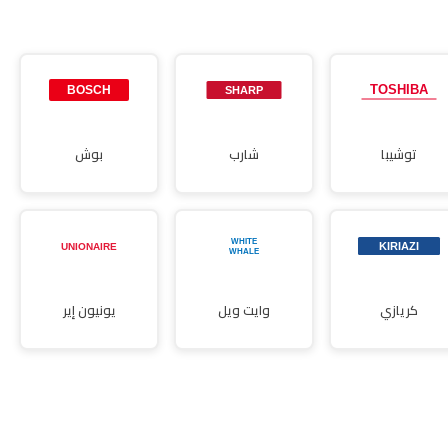
صيانة مجففات
توشيبا
شارب
بوش
كريازي
وايت ويل
يونيون إير