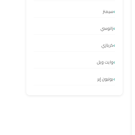
سيمنز
زانوسي
كريازي
وايت ويل
يونيون إير