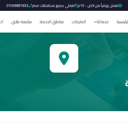
نعمل يومياً من 9ص - 10م
نغطي جميع محافظات مصر
01038881833
لرئيسية
خدماتنا
الماركات
مناطق الخدمة
متابعة طلبي
ات