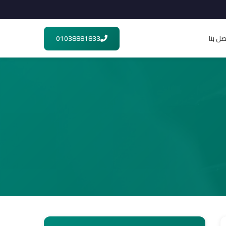
صل بنا
01038881833