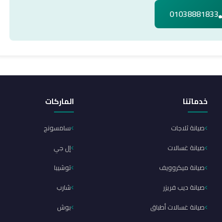
01038881833
خدماتنا
الماركات
صيانة ثلاجات
سامسونج
صيانة غسالات
إل جي
صيانة ميكروويف
توشيبا
صيانة ديب فريزر
شارب
صيانة غسالات أطباق
بوش