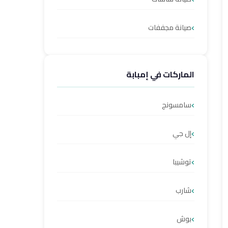
صيانة مجففات
الماركات في إمبابة
سامسونج
إل جي
توشيبا
شارب
بوش