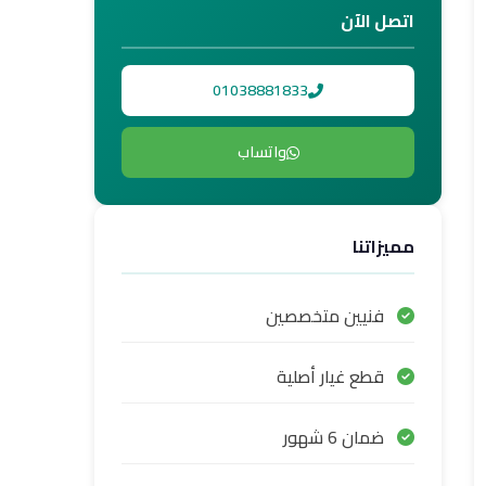
اتصل الآن
01038881833
واتساب
مميزاتنا
فنيين متخصصين
قطع غيار أصلية
ضمان 6 شهور