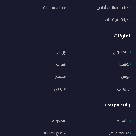
صيانة غسالات أطباق
صيانة شاشات
صيانة مجففات
الماركات
سامسونج
إل جي
توشيبا
شارب
بوش
سيمنز
زانوسي
كريازي
روابط سريعة
الرئيسية
المدونة
متابعة طلبي
جميع الماركات