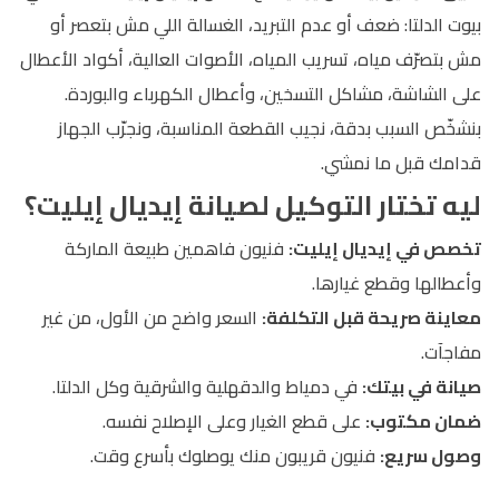
بيوت الدلتا: ضعف أو عدم التبريد، الغسالة اللي مش بتعصر أو
مش بتصرّف مياه، تسريب المياه، الأصوات العالية، أكواد الأعطال
على الشاشة، مشاكل التسخين، وأعطال الكهرباء والبوردة.
بنشخّص السبب بدقة، نجيب القطعة المناسبة، ونجرّب الجهاز
قدامك قبل ما نمشي.
ليه تختار التوكيل لصيانة إيديال إيليت؟
تخصص في إيديال إيليت:
فنيون فاهمين طبيعة الماركة
وأعطالها وقطع غيارها.
معاينة صريحة قبل التكلفة:
السعر واضح من الأول، من غير
مفاجآت.
صيانة في بيتك:
في دمياط والدقهلية والشرقية وكل الدلتا.
ضمان مكتوب:
على قطع الغيار وعلى الإصلاح نفسه.
وصول سريع:
فنيون قريبون منك يوصلوك بأسرع وقت.