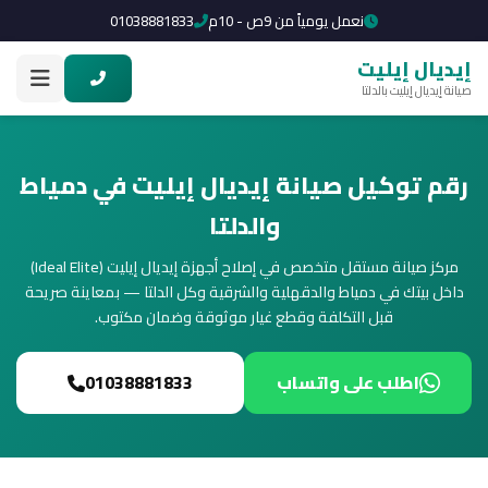
نعمل يومياً من 9ص - 10م
01038881833
إيديال إيليت
صيانة إيديال إيليت بالدلتا
رقم توكيل صيانة إيديال إيليت في دمياط
والدلتا
مركز صيانة مستقل متخصص في إصلاح أجهزة إيديال إيليت (Ideal Elite)
داخل بيتك في دمياط والدقهلية والشرقية وكل الدلتا — بمعاينة صريحة
قبل التكلفة وقطع غيار موثوقة وضمان مكتوب.
اطلب على واتساب
01038881833