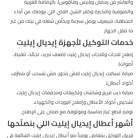
والعاشر من رمضان وبلبيس وفاقوس)، بالإضافة للغربية
والمنوفية والبحيرة وكفر الشيخ. الفني اللي بيوصلك من أبناء
المنطقة، فبيعرف يوصل بسرعة ويخلّص شغله في بيتك من غير
ما تنقل الجهاز.
خدمات التوكيل لأجهزة إيديال إيليت
إصلاح تلاجات وثلاجات إيديال إيليت (ضعف تبريد، تجمّد، تنقيط،
أصوات).
صيانة غسالات إيديال إيليت (مش بتدور، مش بتسحب أو بتصرّف،
أكواد أعطال).
صيانة ديب فريزر وشاشات وتكييفات ومجففات إيديال إيليت.
تشخيص أكواد الأعطال وإصلاح البوردات والكهرباء.
توفير قطع غيار مناسبة وموثوقة مع ضمان على الإصلاح.
أشهر أعطال إيديال إيليت اللي بنصلّحها
فريق التوكيل بيتعامل يومياً مع أعطال إيديال إيليت الشائعة في