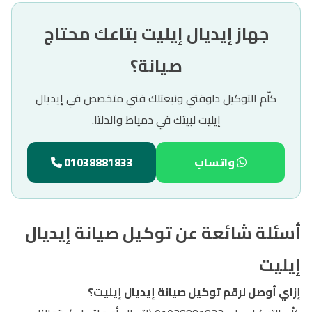
جهاز إيديال إيليت بتاعك محتاج
صيانة؟
كلّم التوكيل دلوقتي ونبعتلك فني متخصص في إيديال
إيليت لبيتك في دمياط والدلتا.
واتساب
01038881833
أسئلة شائعة عن توكيل صيانة إيديال
إيليت
إزاي أوصل لرقم توكيل صيانة إيديال إيليت؟