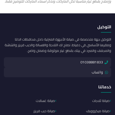
وإصلاح بقطع غيار مناسبة لكل الماركات، ونذكر أسماء الماركات للتوضيح فقط.
التوكيل
التوكيل جهة متخصصة في صيانة الأجهزة المنزلية داخل محافظات الدلتا
ومقرها الأساسي في دمياط. نصلح لك التلاجة والغسالة والديب فريزر والشاشة
والمجفف والمبرد في بيتك بقطع غيار موثوقة وضمان واضح.
01038881833
واتساب
خدماتنا
صيانة ثلاجات
صيانة غسالات
صيانة ميكروويف
صيانة ديب فريزر