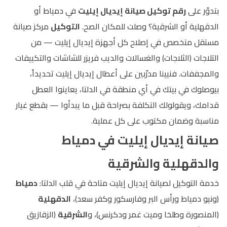
بتدوّر على
رقم توكيل صيانة إيديال إيليت
في دمياط أو
الدقهلية أو الشرقية؟ وصلت للمكان الصح.
التوكيل
مركز صيانة
مستقل متخصص في إصلاح كل أجهزة إيديال إيليت — من
التلاجات (الثلاجات) والغسالات والديب فريزر للشاشات والتكييفات
والمجففات. فنيينا مدرّبين على أعطال إيديال إيليت تحديداً،
بيوصلوك في بيتك في أي منطقة في الدلتا، يعاينوا العطل
قدامك، ويقولولك التكلفة بصراحة قبل ما يبدأوا — بقطع غيار
مناسبة وضمان مكتوب على كل عملية.
صيانة إيديال إيليت في دمياط
والدقهلية والشرقية
خدمة التوكيل لصيانة إيديال إيليت متاحة في قلب الدلتا:
دمياط
(ونيو دمياط ورأس البر وفارسكور وكفر سعد)،
الدقهلية
(المنصورة وطلخا وميت غمر ودكرنس)، و
الشرقية
(الزقازيق