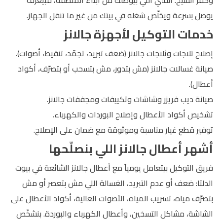
وكفر الشيخ. الفني اللي بيوصلك من أبناء المنطقة، فبيعرف
يوصل بسرعة ويخلّص شغله في بيتك من غير ما تنقل الجهاز.
خدمات التوكيل لأجهزة جالانز
إصلاح تلاجات وثلاجات جالانز (ضعف تبريد، تجمّد، تنقيط، أصوات).
صيانة غسالات جالانز (مش بتدور، مش بتسحب أو بتصرّف، أكواد
أعطال).
صيانة ديب فريزر وشاشات وتكييفات ومجففات جالانز.
تشخيص أكواد الأعطال وإصلاح البوردات والكهرباء.
توفير قطع غيار مناسبة وموثوقة مع ضمان على الإصلاح.
أشهر أعطال جالانز اللي بنصلّحها
فريق التوكيل بيتعامل يومياً مع أعطال جالانز الشائعة في بيوت
الدلتا: ضعف أو عدم التبريد، الغسالة اللي مش بتعصر أو مش
بتصرّف مياه، تسريب المياه، الأصوات العالية، أكواد الأعطال على
الشاشة، مشاكل التسخين، وأعطال الكهرباء والبوردة. بنشخّص