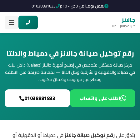
نعمل يومياً من 9ص - 10م
01038881833
جالانز
صيانة جالانز بالدلتا
رقم توكيل صيانة جالانز في دمياط والدلتا
مركز صيانة مستقل متخصص في إصلاح أجهزة جالانز (Galanz) داخل بيتك
في دمياط والدقهلية والشرقية وكل الدلتا — بمعاينة صريحة قبل التكلفة
وقطع غيار موثوقة وضمان مكتوب.
اطلب على واتساب
01038881833
بتدوّر على
رقم توكيل صيانة جالانز
في دمياط أو الدقهلية أو