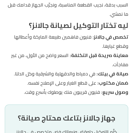
السبب بدقة، نجيب القطعة المناسبة، ونجرّب الجهاز قدامك قبل
ما نمشي.
ليه تختار التوكيل لصيانة جالانز؟
تخصص في جالانز:
فنيون فاهمين طبيعة الماركة وأعطالها
وقطع غيارها.
معاينة صريحة قبل التكلفة:
السعر واضح من الأول، من غير
مفاجآت.
صيانة في بيتك:
في دمياط والدقهلية والشرقية وكل الدلتا.
ضمان مكتوب:
على قطع الغيار وعلى الإصلاح نفسه.
وصول سريع:
فنيون قريبون منك يوصلوك بأسرع وقت.
جهاز جالانز بتاعك محتاج صيانة؟
كلّم التوكيل دلوقتي ونبعتلك فني متخصص في جالانز