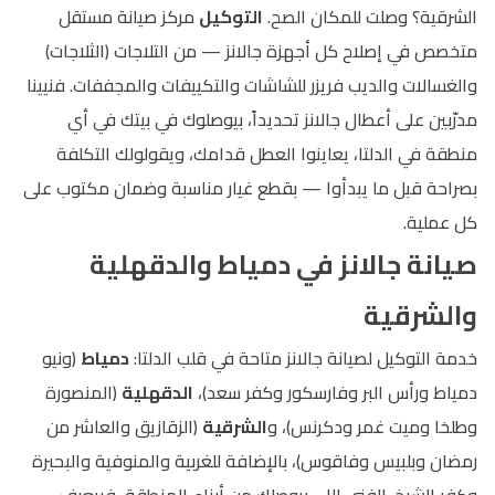
الشرقية؟ وصلت للمكان الصح.
التوكيل
مركز صيانة مستقل
متخصص في إصلاح كل أجهزة جالانز — من التلاجات (الثلاجات)
والغسالات والديب فريزر للشاشات والتكييفات والمجففات. فنيينا
مدرّبين على أعطال جالانز تحديداً، بيوصلوك في بيتك في أي
منطقة في الدلتا، يعاينوا العطل قدامك، ويقولولك التكلفة
بصراحة قبل ما يبدأوا — بقطع غيار مناسبة وضمان مكتوب على
كل عملية.
صيانة جالانز في دمياط والدقهلية
والشرقية
خدمة التوكيل لصيانة جالانز متاحة في قلب الدلتا:
دمياط
(ونيو
دمياط ورأس البر وفارسكور وكفر سعد)،
الدقهلية
(المنصورة
وطلخا وميت غمر ودكرنس)، و
الشرقية
(الزقازيق والعاشر من
رمضان وبلبيس وفاقوس)، بالإضافة للغربية والمنوفية والبحيرة