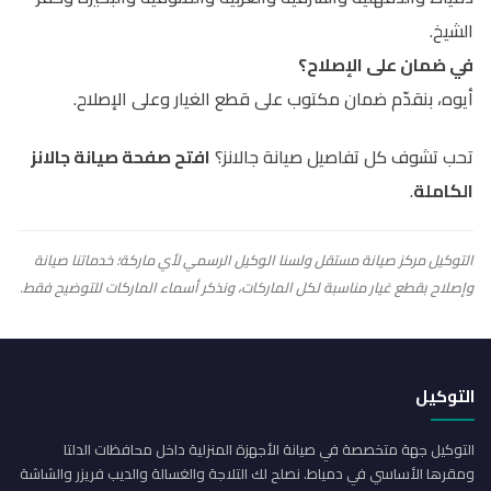
الشيخ.
في ضمان على الإصلاح؟
أيوه، بنقدّم ضمان مكتوب على قطع الغيار وعلى الإصلاح.
تحب تشوف كل تفاصيل صيانة جالانز؟
افتح صفحة صيانة جالانز
الكاملة
.
التوكيل مركز صيانة مستقل ولسنا الوكيل الرسمي لأي ماركة؛ خدماتنا صيانة
وإصلاح بقطع غيار مناسبة لكل الماركات، ونذكر أسماء الماركات للتوضيح فقط.
التوكيل
التوكيل جهة متخصصة في صيانة الأجهزة المنزلية داخل محافظات الدلتا
ومقرها الأساسي في دمياط. نصلح لك التلاجة والغسالة والديب فريزر والشاشة