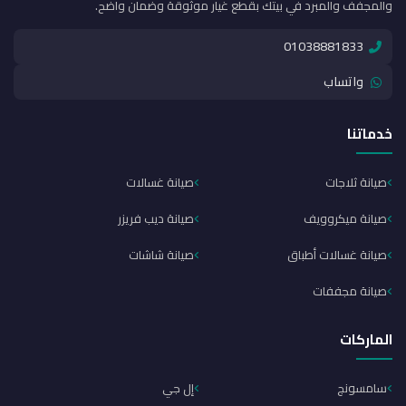
والمجفف والمبرد في بيتك بقطع غيار موثوقة وضمان واضح.
01038881833
واتساب
خدماتنا
صيانة ثلاجات
صيانة غسالات
صيانة ميكروويف
صيانة ديب فريزر
صيانة غسالات أطباق
صيانة شاشات
صيانة مجففات
الماركات
سامسونج
إل جي