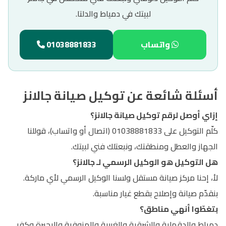
لبيتك في دمياط والدلتا.
واتساب
01038881833
أسئلة شائعة عن توكيل صيانة جالانز
إزاي أوصل لرقم توكيل صيانة جالانز؟
كلّم التوكيل على 01038881833 (اتصال أو واتساب)، قوللنا
الجهاز والعطل ومنطقتك، ونبعتلك فني لبيتك.
هل التوكيل هو الوكيل الرسمي لـ جالانز؟
لأ، إحنا مركز صيانة مستقل ولسنا الوكيل الرسمي لأي ماركة.
بنقدّم صيانة وإصلاح بقطع غيار مناسبة.
بتغطّوا أنهي مناطق؟
دمياط والدقهلية والشرقية والغربية والمنوفية والبحيرة وكفر