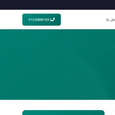
صل بنا
01038881833