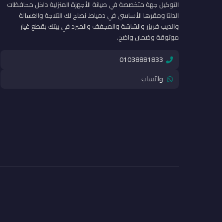
التوكيل جهة متخصصة في صيانة الأجهزة المنزلية داخل محافظات
الدلتا ومقرها الأساسي في دمياط. نصلح لك التلاجة والغسالة
والديب فريزر والشاشة والمجفف والمبرد في بيتك بقطع غيار
موثوقة وضمان واضح.
01038881833
واتساب