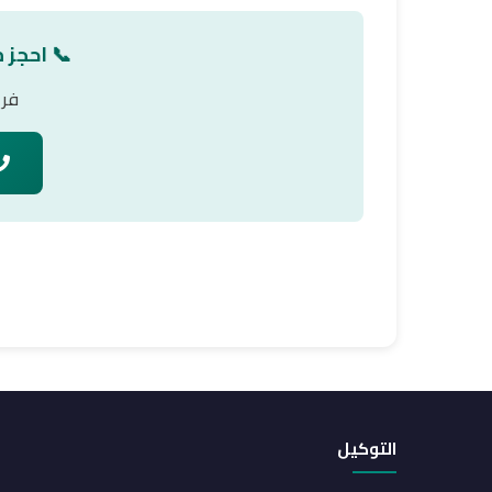
📞 احجز 
فري
التوكيل