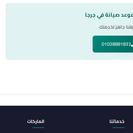
موعد صيانة في جرجا
قنا جاهز لخدمتك
01038881833
خدماتنا
الماركات