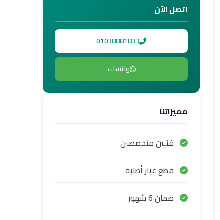
اتصل الآن
01038881833
واتساب
مميزاتنا
فنيين متخصصين
قطع غيار أصلية
ضمان 6 شهور