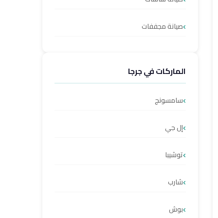
صيانة مجففات
الماركات في جرجا
سامسونج
إل جي
توشيبا
شارب
بوش