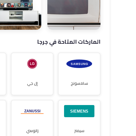
صيانة ثلاجات
صيانة غسالات
الماركات المتاحة في جرجا
صيانة غسالات
صيانة شاشات
أطباق
سامسونج
إل جي
سيمنز
زانوسي