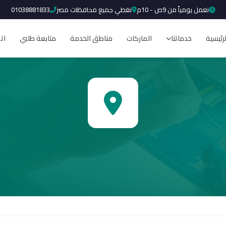
نعمل يومياً من 9ص - 10م
نغطي جميع محافظات مصر
01038881833
لرئيسية
خدماتنا
الماركات
مناطق الخدمة
متابعة طلبي
ات