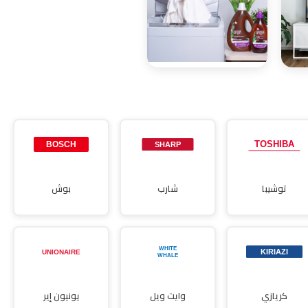
صيانة
صيانة ديب
ميكروويف
فريزر
صيانة مجففات
توشيبا
شارب
بوش
كريازي
وايت ويل
يونيون إير