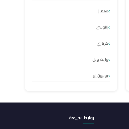
سيمنز
زانوسي
كريازي
وايت ويل
يونيون إير
روابط سريعة