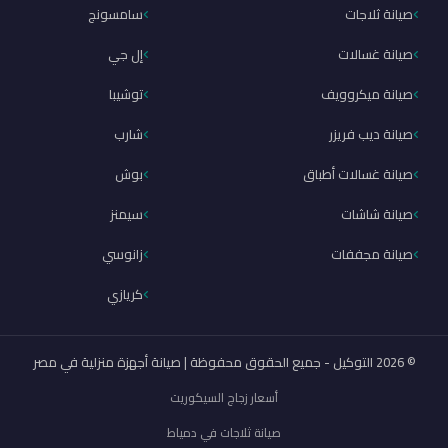
صيانة ثلاجات
سامسونج
صيانة غسالات
إل جي
صيانة ميكروويف
توشيبا
صيانة ديب فريزر
شارب
صيانة غسالات أطباق
بوش
صيانة شاشات
سيمنز
صيانة مجففات
زانوسي
كريازي
© 2026 التوكيل - جميع الحقوق محفوظة | صيانة أجهزة منزلية في مصر
أسعار زجاج السيكوريت
صيانة ثلاجات في دمياط