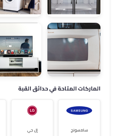
صيانة ثلاجات
صيانة غسالات
الماركات المتاحة في حدائق القبة
صيانة غسالات
صيانة شاشات
أطباق
سامسونج
إل جي