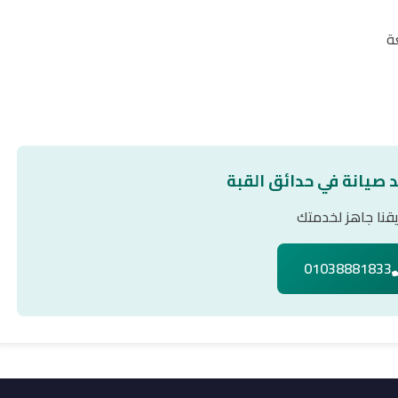
ة
د صيانة في حدائق القبة
قنا جاهز لخدمتك
01038881833