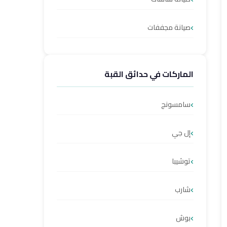
صيانة مجففات
الماركات في حدائق القبة
سامسونج
إل جي
توشيبا
شارب
بوش