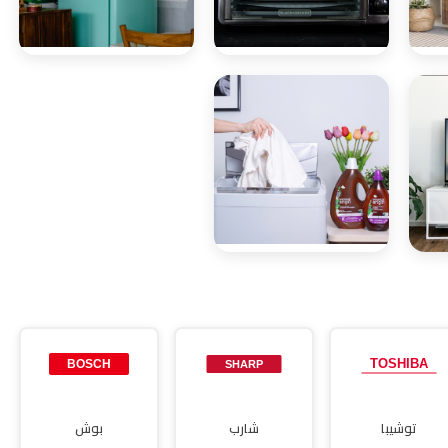
صيانة
صيانة ديب
ميكروويف
فريزر
صيانة مجففات
توشيبا
شارب
بوش