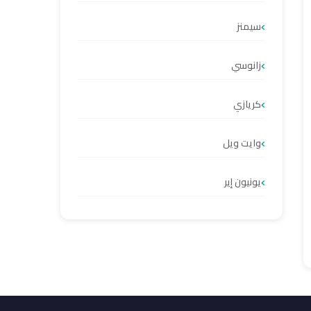
سيمنز
زانوسي
كريازي
وايت ويل
يونيون إير