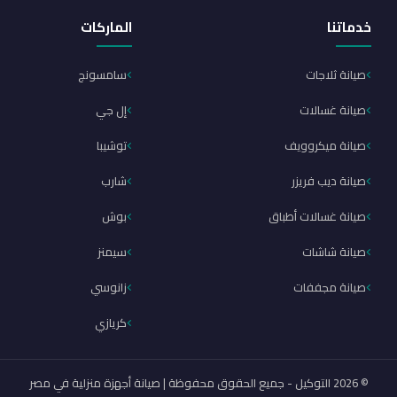
خدماتنا
الماركات
صيانة ثلاجات
سامسونج
صيانة غسالات
إل جي
صيانة ميكروويف
توشيبا
صيانة ديب فريزر
شارب
صيانة غسالات أطباق
بوش
صيانة شاشات
سيمنز
صيانة مجففات
زانوسي
كريازي
© 2026 التوكيل - جميع الحقوق محفوظة | صيانة أجهزة منزلية في مصر