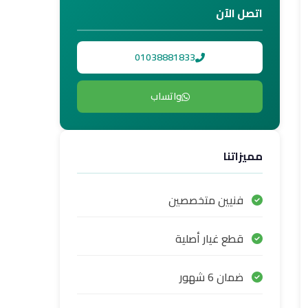
اتصل الآن
01038881833
واتساب
مميزاتنا
فنيين متخصصين
قطع غيار أصلية
ضمان 6 شهور