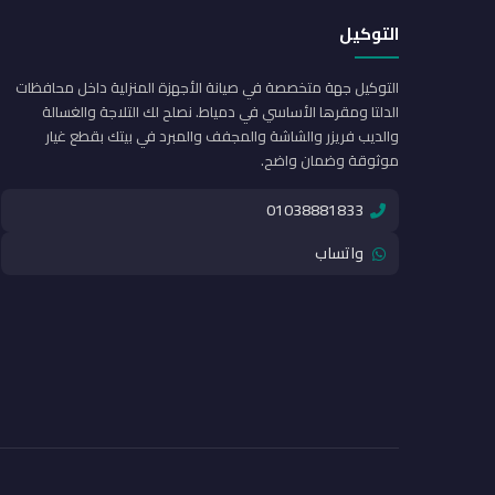
التوكيل
التوكيل جهة متخصصة في صيانة الأجهزة المنزلية داخل محافظات
الدلتا ومقرها الأساسي في دمياط. نصلح لك التلاجة والغسالة
والديب فريزر والشاشة والمجفف والمبرد في بيتك بقطع غيار
موثوقة وضمان واضح.
01038881833
واتساب