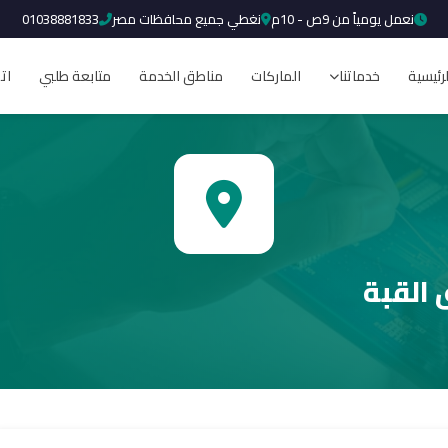
نعمل يومياً من 9ص - 10م
نغطي جميع محافظات مصر
01038881833
لرئيسية
خدماتنا
الماركات
مناطق الخدمة
متابعة طلبي
ات
 القبة