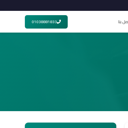
صل بنا
01038881833