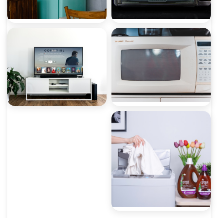
صيانة ميكروويف
صيانة ديب فريزر
صيانة غسالات أطباق
صيانة شاشات