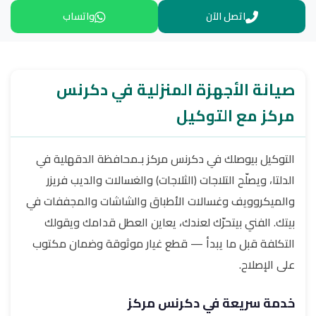
اتصل الآن
واتساب
صيانة الأجهزة المنزلية في دكرنس
مركز مع التوكيل
التوكيل بيوصلك في دكرنس مركز بـمحافظة الدقهلية في
الدلتا، ويصلّح التلاجات (الثلاجات) والغسالات والديب فريزر
والميكروويف وغسالات الأطباق والشاشات والمجففات في
بيتك. الفني بيتحرّك لعندك، يعاين العطل قدامك ويقولك
التكلفة قبل ما يبدأ — قطع غيار موثوقة وضمان مكتوب
على الإصلاح.
خدمة سريعة في دكرنس مركز