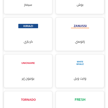
بوش
سيمنز
زانوسي
كريازي
وايت ويل
يونيون إير