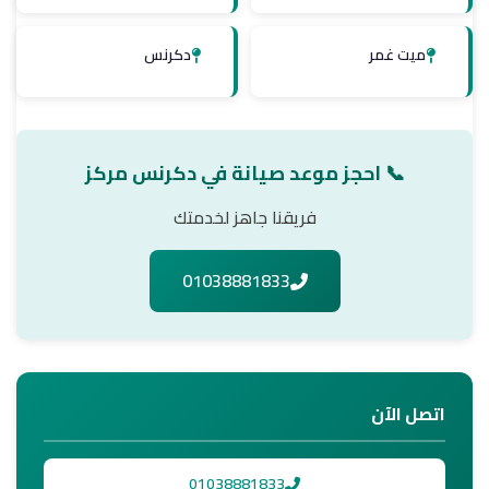
ميت غمر
دكرنس
📞 احجز موعد صيانة في دكرنس مركز
فريقنا جاهز لخدمتك
01038881833
اتصل الآن
01038881833