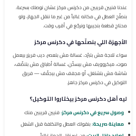
عندنا فنيين قريبين من دكرنس مركز عشان نوصلك بسرعة.
بنصلّح العطل في مكانه غالباً من غير ما ننقل الجهاز، ولو
محتاج قطعة بنجيبها ونرجّع في أقرب وقت.
الأجهزة اللي بنصلّحها في دكرنس مركز
سواء تلاجة مش بتبرّد، غسالة مش بتعصر، ديب فريزر بيعمل
صوت، ميكروويف مش بيسخّن، غسالة أطباق مش بتنضّف،
شاشة مش بتشتغل، أو مجفف مش بيجفّف — فريق
التوكيل في دكرنس مركز جاهز.
ليه أهل دكرنس مركز بيختاروا التوكيل؟
وصول سريع في دكرنس مركز:
فنيين قريبين منك
معاينة صريحة:
بنقولك العطل والتكلفة قبل الشغل
إصلاح داخل البيت:
من غير نقل الجهاز غالباً