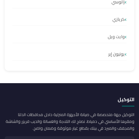
زانوسي
كريازي
وايت ويل
يونيون إير
التوكيل
التوكيل جهة متخصصة في صيانة الأجهزة المنزلية داخل محافظات الدلتا
ومقرها الأساسي في دمياط. نصلح لك التلاجة والغسالة والديب فريزر والشاشة
والمجفف والمبرد في بيتك بقطع غيار موثوقة وضمان واضح.