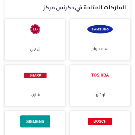
الماركات المتاحة في دكرنس مركز
صيانة مجففات
سامسونج
إل جي
توشيبا
شارب