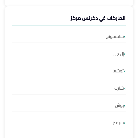
الماركات في دكرنس مركز
سامسونج
إل جي
توشيبا
شارب
بوش
سيمنز