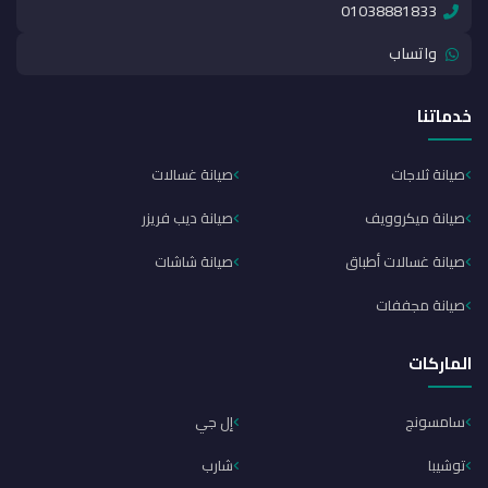
01038881833
واتساب
خدماتنا
صيانة ثلاجات
صيانة غسالات
صيانة ميكروويف
صيانة ديب فريزر
صيانة غسالات أطباق
صيانة شاشات
صيانة مجففات
الماركات
سامسونج
إل جي
توشيبا
شارب