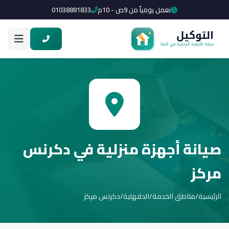
نعمل يومياً من 9ص - 10م
01038881833
صيانة أجهزة منزلية في دكرنس
مركز
الرئيسية
/
مناطق الخدمة
/
الدقهلية
/
دكرنس مركز