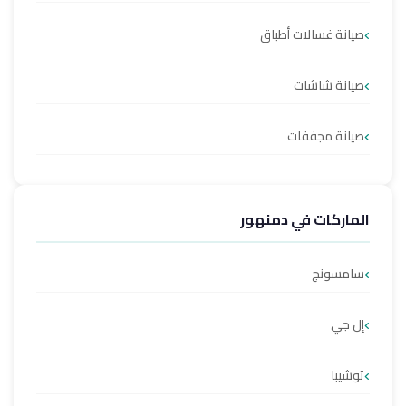
صيانة غسالات أطباق
صيانة شاشات
صيانة مجففات
الماركات في دمنهور
سامسونج
إل جي
توشيبا