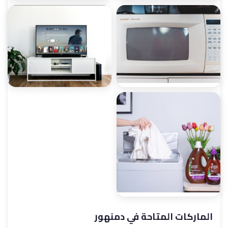
صيانة ميكروويف
صيانة ديب فريزر
صيانة غسالات أطباق
صيانة شاشات
الماركات المتاحة في دمنهور