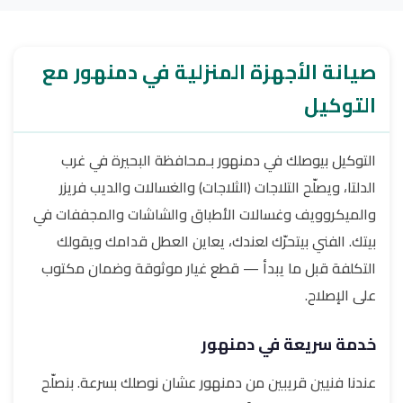
صيانة الأجهزة المنزلية في دمنهور مع
التوكيل
التوكيل بيوصلك في دمنهور بـمحافظة البحيرة في غرب
الدلتا، ويصلّح التلاجات (الثلاجات) والغسالات والديب فريزر
والميكروويف وغسالات الأطباق والشاشات والمجففات في
بيتك. الفني بيتحرّك لعندك، يعاين العطل قدامك ويقولك
التكلفة قبل ما يبدأ — قطع غيار موثوقة وضمان مكتوب
على الإصلاح.
خدمة سريعة في دمنهور
عندنا فنيين قريبين من دمنهور عشان نوصلك بسرعة. بنصلّح