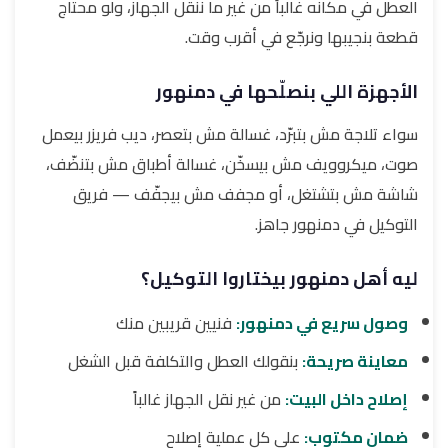
العطل في مكانه غالباً من غير ما ننقل الجهاز، ولو محتاج
قطعة بنجيبها ونرجّع في أقرب وقت.
الأجهزة اللي بنصلّحها في دمنهور
سواء تلاجة مش بتبرّد، غسالة مش بتعصر، ديب فريزر بيعمل
صوت، ميكروويف مش بيسخّن، غسالة أطباق مش بتنضّف،
شاشة مش بتشتغل، أو مجفف مش بيجفّف — فريق
التوكيل في دمنهور جاهز.
ليه أهل دمنهور بيختاروا التوكيل؟
وصول سريع في دمنهور:
فنيين قريبين منك
معاينة صريحة:
بنقولك العطل والتكلفة قبل الشغل
إصلاح داخل البيت:
من غير نقل الجهاز غالباً
ضمان مكتوب:
على كل عملية إصلاح