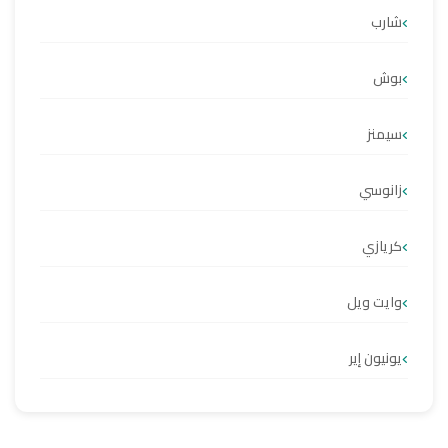
شارب
بوش
سيمنز
زانوسي
كريازي
وايت ويل
يونيون إير