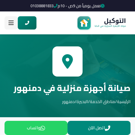
نعمل يومياً من 9ص - 10م
01038881833
صيانة أجهزة منزلية في دمنهور
الرئيسية
/
مناطق الخدمة
/
البحيرة
/
دمنهور
اتصل الآن
واتساب