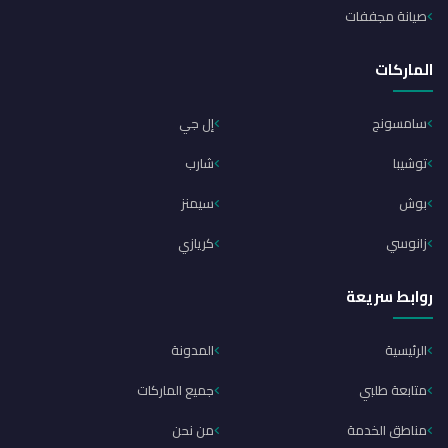
صيانة مجففات
الماركات
سامسونج
إل جي
توشيبا
شارب
بوش
سيمنز
زانوسي
كريازي
روابط سريعة
الرئيسية
المدونة
متابعة طلبي
جميع الماركات
مناطق الخدمة
من نحن