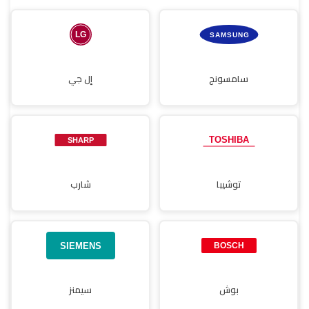
صيانة مجففات
سامسونج
إل جي
توشيبا
شارب
بوش
سيمنز