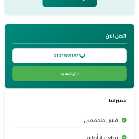
اتصل الآن
01038881833
واتساب
مميزاتنا
فنيين متخصصين
قطع غيار أصلية