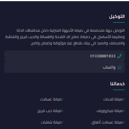
التوكيل
التوكيل جهة متخصصة في صيانة الأجهزة المنزلية داخل محافظات الدلتا
ومقرها الأساسي في دمياط. نصلح لك التلاجة والغسالة والديب فريزر والشاشة
والمجفف والمبرد في بيتك بقطع غيار موثوقة وضمان واضح.
01038881833
واتساب
خدماتنا
صيانة ثلاجات
صيانة غسالات
صيانة ميكروويف
صيانة ديب فريزر
صيانة غسالات أطباق
صيانة شاشات