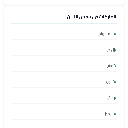
الماركات في سرس الليان
سامسونج
إل جي
توشيبا
شارب
بوش
سيمنز