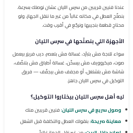
عندنا فنيين قريبين من سرس الليان عشان نوصلك بسرعة.
بنصلّح العطل في مكانه غالباً من غير ما ننقل الجهاز، ولو
محتاج قطعة بنجيبها ونرجّع في أقرب وقت.
الأجهزة اللي بنصلّحها في سرس الليان
سواء تلاجة مش بتبرّد، غسالة مش بتعصر، ديب فريزر بيعمل
صوت، ميكروويف مش بيسخّن، غسالة أطباق مش بتنضّف،
شاشة مش بتشتغل، أو مجفف مش بيجفّف — فريق
التوكيل في سرس الليان جاهز.
ليه أهل سرس الليان بيختاروا التوكيل؟
وصول سريع في سرس الليان:
فنيين قريبين منك
معاينة صريحة:
بنقولك العطل والتكلفة قبل الشغل
إصلاح داخل البيت:
من غير نقل الجهاز غالباً