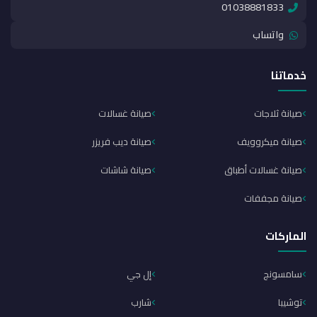
01038881833
واتساب
خدماتنا
صيانة ثلاجات
صيانة غسالات
صيانة ميكروويف
صيانة ديب فريزر
صيانة غسالات أطباق
صيانة شاشات
صيانة مجففات
الماركات
سامسونج
إل جي
توشيبا
شارب