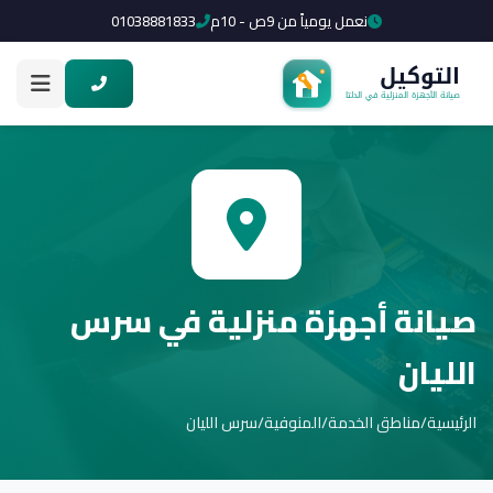
نعمل يومياً من 9ص - 10م
01038881833
صيانة أجهزة منزلية في سرس
الليان
الرئيسية
/
مناطق الخدمة
/
المنوفية
/
سرس الليان