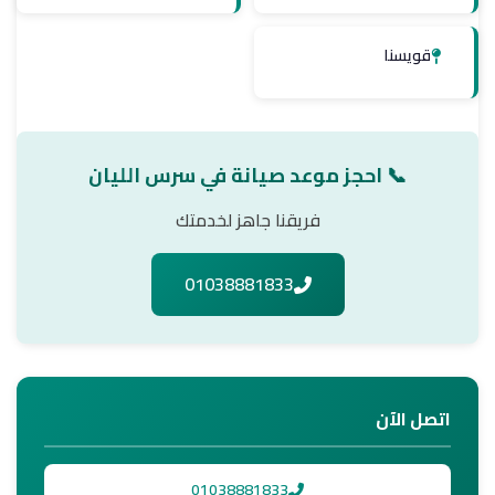
قويسنا
📞 احجز موعد صيانة في سرس الليان
فريقنا جاهز لخدمتك
01038881833
اتصل الآن
01038881833