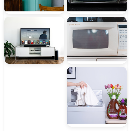
صيانة ميكروويف
صيانة ديب فريزر
صيانة غسالات أطباق
صيانة شاشات