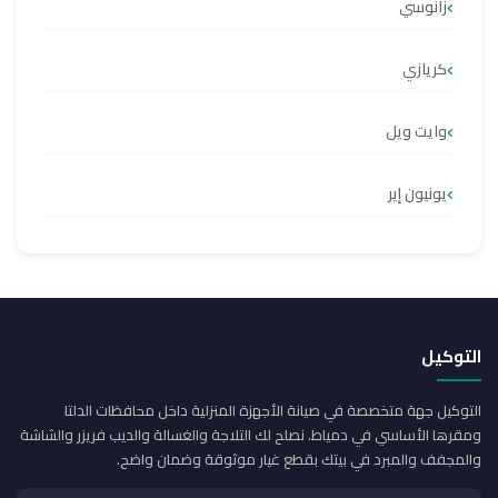
زانوسي
كريازي
وايت ويل
يونيون إير
التوكيل
التوكيل جهة متخصصة في صيانة الأجهزة المنزلية داخل محافظات الدلتا
ومقرها الأساسي في دمياط. نصلح لك التلاجة والغسالة والديب فريزر والشاشة
والمجفف والمبرد في بيتك بقطع غيار موثوقة وضمان واضح.