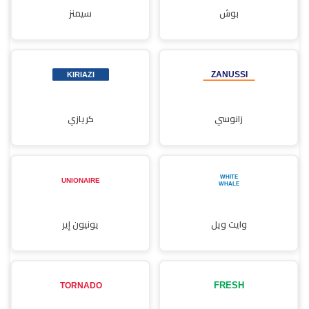
بوش
سيمنز
زانوسي
كريازي
وايت ويل
يونيون إير