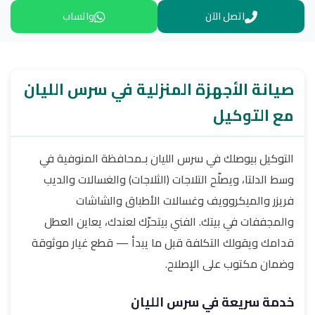
اتصل الآن
واتساب
صيانة الأجهزة المنزلية في سرس الليان
مع التوكيل
التوكيل بيوصلك في سرس الليان بـمحافظة المنوفية في
وسط الدلتا، ويصلّح التلاجات (الثلاجات) والغسالات والديب
فريزر والميكروويف وغسالات الأطباق والشاشات
والمجففات في بيتك. الفني بيتحرّك لعندك، يعاين العطل
قدامك ويقولك التكلفة قبل ما يبدأ — قطع غيار موثوقة
وضمان مكتوب على الإصلاح.
خدمة سريعة في سرس الليان