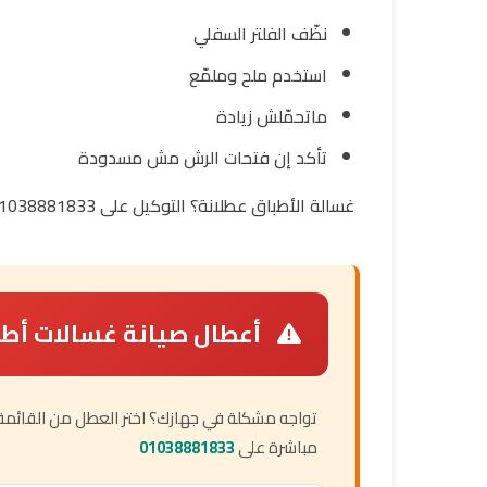
نظّف الفلتر السفلي
استخدم ملح وملمّع
ماتحمّلش زيادة
تأكد إن فتحات الرش مش مسدودة
غسالة الأطباق عطلانة؟ التوكيل على 01038881833.
أعطال صيانة غسالات أطب
تواجه مشكلة في جهازك؟ اختر العطل من القائمة أد
مباشرة على
01038881833