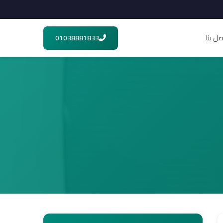
صل بنا
01038881833