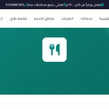
نعمل يومياً من 9ص - 10م
نغطي جميع محافظات مصر
01038881833
لرئيسية
خدماتنا
الماركات
مناطق الخدمة
متابعة طلبي
ات