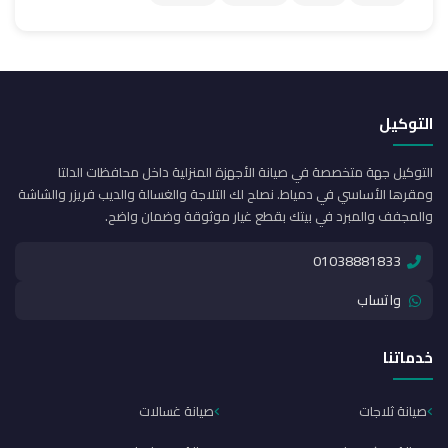
التوكيل
التوكيل جهة متخصصة في صيانة الأجهزة المنزلية داخل محافظات الدلتا
ومقرها الأساسي في دمياط. نصلح لك التلاجة والغسالة والديب فريزر والشاشة
والمجفف والمبرد في بيتك بقطع غيار موثوقة وضمان واضح.
01038881833
واتساب
خدماتنا
صيانة ثلاجات
صيانة غسالات