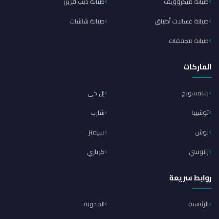
صيانة ميكروويف
صيانة ديب فريزر
صيانة غسالات أطباق
صيانة شاشات
صيانة مجففات
الماركات
سامسونج
إل جي
توشيبا
شارب
بوش
سيمنز
زانوسي
كريازي
روابط سريعة
الرئيسية
المدونة