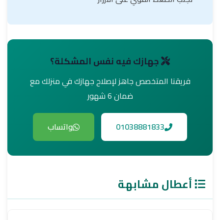
جهازك فيه نفس المشكلة؟
فريقنا المتخصص جاهز لإصلاح جهازك في منزلك مع
ضمان 6 شهور
01038881833
واتساب
أعطال مشابهة