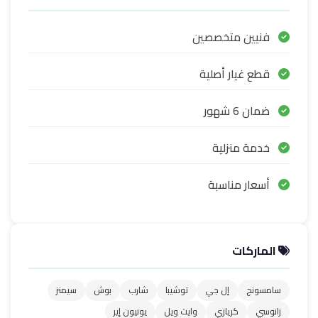
فنيين متخصصين
قطع غيار أصلية
ضمان 6 شهور
خدمة منزلية
أسعار مناسبة
الماركات
سامسونج
إل جي
توشيبا
شارب
بوش
سيمنز
زانوسي
كريازي
وايت ويل
يونيون إير