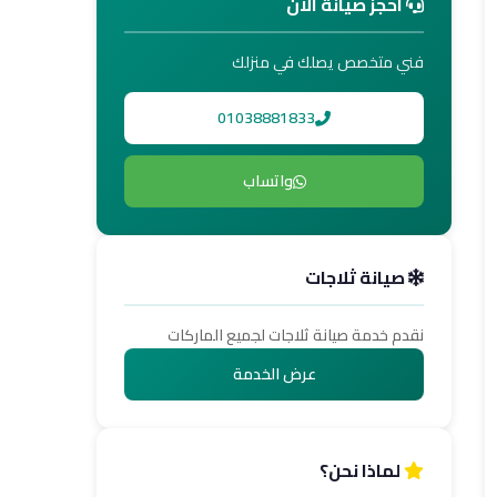
احجز صيانة الآن
فني متخصص يصلك في منزلك
01038881833
واتساب
صيانة ثلاجات
نقدم خدمة صيانة ثلاجات لجميع الماركات
عرض الخدمة
لماذا نحن؟