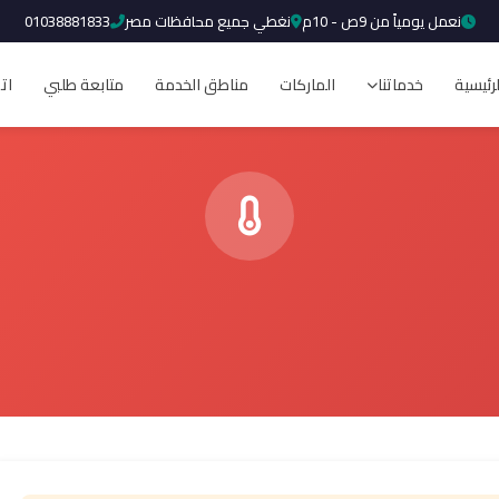
نعمل يومياً من 9ص - 10م
نغطي جميع محافظات مصر
01038881833
لرئيسية
خدماتنا
الماركات
مناطق الخدمة
متابعة طلبي
ات