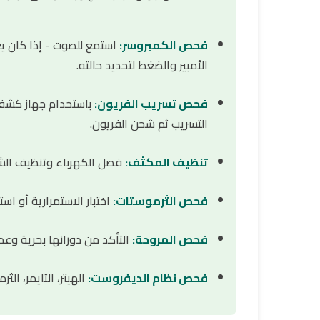
فحص الكمبروسر:
استمع للصوت - إذا كان يع
الأمبير والضغط لتحديد حالته.
فحص تسريب الفريون:
باستخدام جهاز كشف ا
التسريب ثم شحن الفريون.
تنظيف المكثف:
فصل الكهرباء وتنظيف الشبك
فحص الثرموستات:
اختبار الاستمرارية أو استبد
فحص المروحة:
التأكد من دورانها بحرية وعد
فحص نظام الديفروست:
الهيتر، التايمر، الث