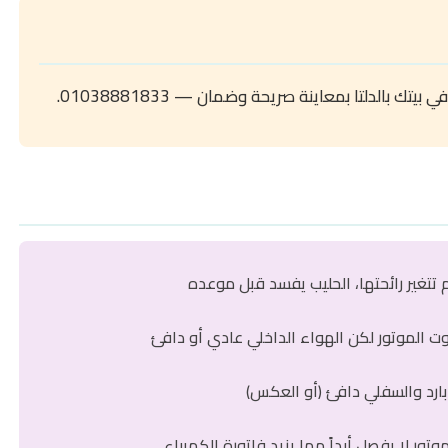
تك بالدلتا بمعاينة صريحة وضمان — 01038881833.
 تتغير رائحتها، الحليب يفسد قبل موعده
الموتور لكن الهواء الداخلي عادي أو دافئ
بارد والسفلي دافئ (أو العكس)
وتور لا يفصل أبداً مما يزيد فاتورة الكهرباء