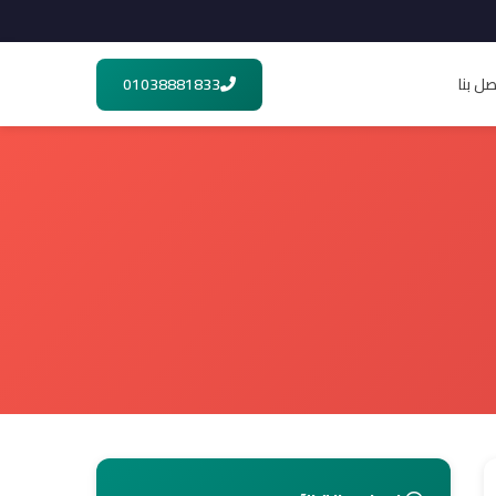
صل بنا
01038881833