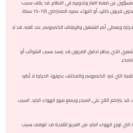
مسؤول عن ضغط الغاز وتدويره في النظام. قد يتلف بسبب:
فريون كافٍ، أو انتهاء عمره الافتراضي (10-15 سنة).
ارة ويعطي أمر التشغيل والإيقاف للكمبروسر. عند تلفه، قد لا
لشعري الذي ينظم تدفق الفريون قد ينسد بسبب الشوائب أو
مبخر.
فية التي تبرد الكمبروسر والمكثف. بدونها، الحرارة لا تُطرد
د يتراكم الثلج على المبخر ويمنع مرور الهواء البارد. السبب
التي توزع الهواء البارد من الفريزر للثلاجة قد تتوقف بسبب