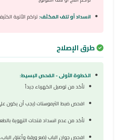
انسداد أو تلف المكثف:
تراكم الأتربة الكثي
طرق الإصلاح
الخطوة الأولى - الفحص البسيط:
تأكد من توصيل الكهرباء جيداً
افحص ضبط الثرموستات (يجب أن يكون على 3-5
تأكد من عدم انسداد فتحات التهوية بالطع
افحص جوان الباب (ضع ورقة وأغلق الباب،