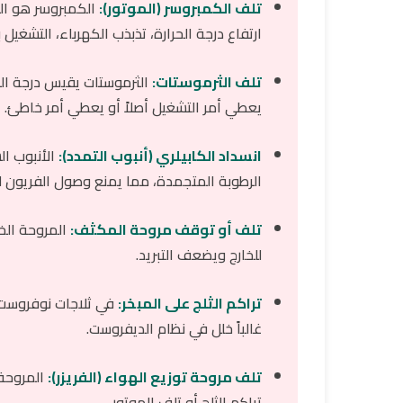
تلف الكمبروسر (الموتور):
الكمبروسر هو ال
ارتفاع درجة الحرارة، تذبذب الكهرباء، التشغيل بدون 
تلف الثرموستات:
الثرموستات يقيس درجة الحر
يعطي أمر التشغيل أصلاً أو يعطي أمر خاطئ.
انسداد الكابيلري (أنبوب التمدد):
الأنبوب ا
الرطوبة المتجمدة، مما يمنع وصول الفريون لل
تلف أو توقف مروحة المكثف:
المروحة الخل
للخارج ويضعف التبريد.
تراكم الثلج على المبخر:
في ثلاجات نوفروست، ق
غالباً خلل في نظام الديفروست.
تلف مروحة توزيع الهواء (الفريزر):
المروحة 
تراكم الثلج أو تلف الموتور.