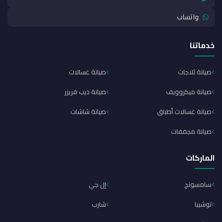
واتساب
خدماتنا
صيانة ثلاجات
صيانة غسالات
صيانة ميكروويف
صيانة ديب فريزر
صيانة غسالات أطباق
صيانة شاشات
صيانة مجففات
الماركات
سامسونج
إل جي
توشيبا
شارب