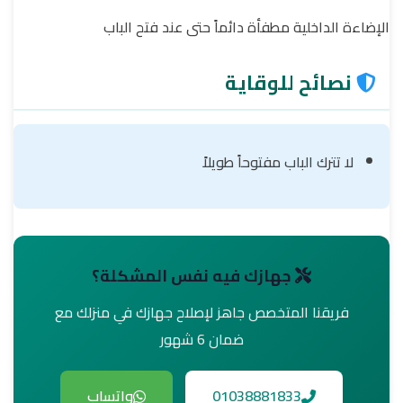
الإضاءة الداخلية مطفأة دائماً حتى عند فتح الباب
نصائح للوقاية
لا تترك الباب مفتوحاً طويلاً
جهازك فيه نفس المشكلة؟
فريقنا المتخصص جاهز لإصلاح جهازك في منزلك مع
ضمان 6 شهور
01038881833
واتساب