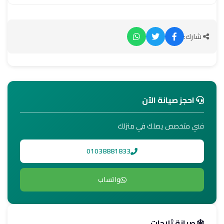
شارك:
احجز صيانة الآن
فني متخصص يصلك في منزلك
01038881833
واتساب
صيانة ثلاجات