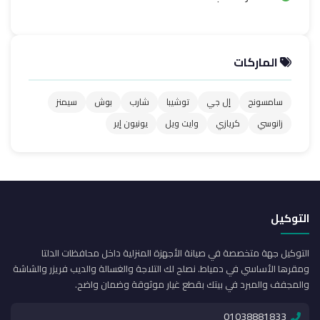
الماركات
سامسونج
إل جي
توشيبا
شارب
بوش
سيمنز
زانوسي
كريازي
وايت ويل
يونيون إير
التوكيل
التوكيل جهة متخصصة في صيانة الأجهزة المنزلية داخل محافظات الدلتا
ومقرها الأساسي في دمياط. نصلح لك التلاجة والغسالة والديب فريزر والشاشة
والمجفف والمبرد في بيتك بقطع غيار موثوقة وضمان واضح.
01038881833