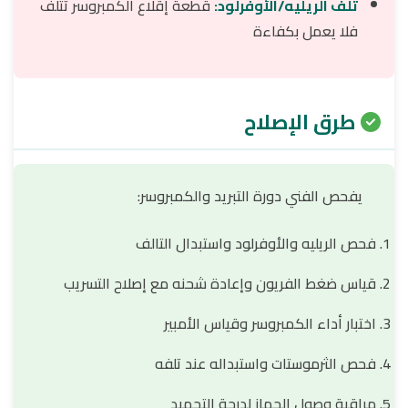
تلف الريليه/الأوفرلود:
قطعة إقلاع الكمبروسر تتلف
فلا يعمل بكفاءة
طرق الإصلاح
يفحص الفني دورة التبريد والكمبروسر:
فحص الريليه والأوفرلود واستبدال التالف
قياس ضغط الفريون وإعادة شحنه مع إصلاح التسريب
اختبار أداء الكمبروسر وقياس الأمبير
فحص الثرموستات واستبداله عند تلفه
مراقبة وصول الجهاز لدرجة التجميد