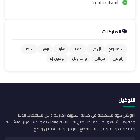
أسعار مناسبة
الماركات
سامسونج
إل جي
توشيبا
شارب
بوش
سيمنز
زانوسي
كريازي
وايت ويل
يونيون إير
التوكيل
التوكيل جهة متخصصة في صيانة الأجهزة المنزلية داخل محافظات الدلتا
ومقرها الأساسي في دمياط. نصلح لك التلاجة والغسالة والديب فريزر والشاشة
والمجفف والمبرد في بيتك بقطع غيار موثوقة وضمان واضح.