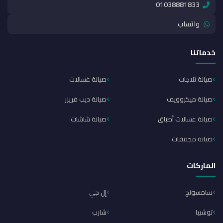
01038881833
واتساب
خدماتنا
صيانة ثلاجات
صيانة غسالات
صيانة ميكروويف
صيانة ديب فريزر
صيانة غسالات أطباق
صيانة شاشات
صيانة مجففات
الماركات
سامسونج
إل جي
توشيبا
شارب