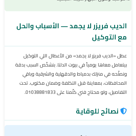
الديب فريزر لا يجمد — الأسباب والحل
مع التوكيل
عطل «الديب فريزر لا يجمد» من الأعطال اللي التوكيل
بيتعامل معاها يومياً في بيوت الدلتا. بنشخّص السبب بدقة
ونصلّحه في منزلك بدمياط والدقهلية والشرقية وباقي
المحافظات، بمعاينة قبل التكلفة وضمان مكتوب. تحت
التفاصيل، ولو محتاج فني كلّمنا على 01038881833.
نصائح للوقاية