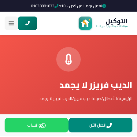
نعمل يومياً من 9ص - 10م
01038881833
الديب فريزر لا يجمد
الرئيسية
/
الأعطال
/
صيانة ديب فريزر
/
الديب فريزر لا يجمد
اتصل الآن
واتساب