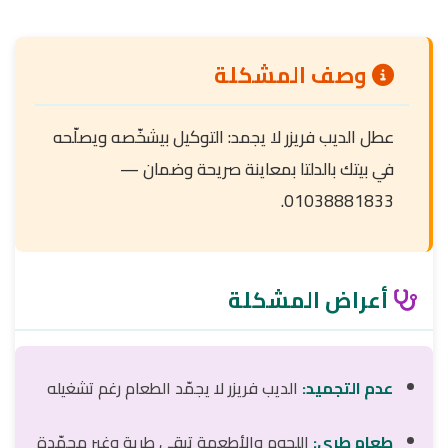
وصف المشكلة
عطل الديب فريزر لا يجمد: التوكيل بيشخّصه ويصلّحه
في بيتك بالدلتا بمعاينة صريحة وضمان —
01038881833.
أعراض المشكلة
عدم التجميد:
الديب فريزر لا يجمّد الطعام رغم تشغيله
طعام طري:
اللحوم والأطعمة تبقى طرية وغير مجمّدة