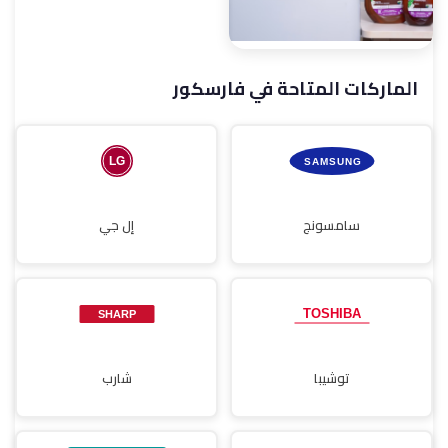
الماركات المتاحة في فارسكور
صيانة مجففات
سامسونج
إل جي
توشيبا
شارب