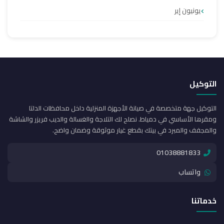
يونيون إير
التوكيل
التوكيل جهة متخصصة في صيانة الأجهزة المنزلية داخل محافظات الدلتا
ومقرها الأساسي في دمياط. نصلح لك التلاجة والغسالة والديب فريزر والشاشة
والمجفف والمبرد في بيتك بقطع غيار موثوقة وضمان واضح.
01038881833
واتساب
خدماتنا