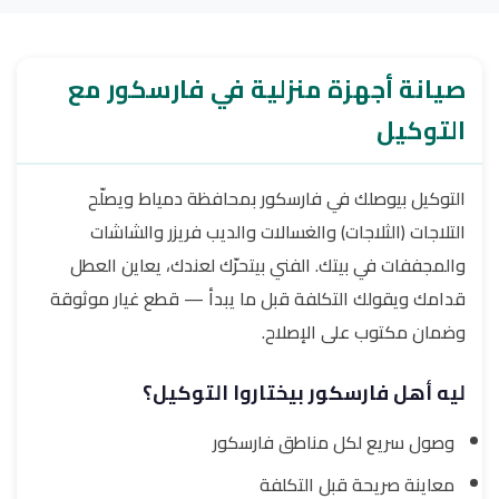
صيانة أجهزة منزلية في فارسكور مع
التوكيل
التوكيل بيوصلك في فارسكور بمحافظة دمياط ويصلّح
التلاجات (الثلاجات) والغسالات والديب فريزر والشاشات
والمجففات في بيتك. الفني بيتحرّك لعندك، يعاين العطل
قدامك ويقولك التكلفة قبل ما يبدأ — قطع غيار موثوقة
وضمان مكتوب على الإصلاح.
ليه أهل فارسكور بيختاروا التوكيل؟
وصول سريع لكل مناطق فارسكور
معاينة صريحة قبل التكلفة