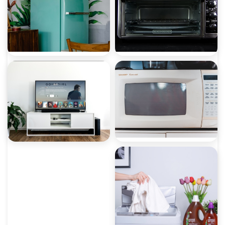
صيانة ثلاجات
صيانة غسالات
صيانة ميكروويف
صيانة ديب فريزر
صيانة غسالات أطباق
صيانة شاشات