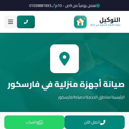
نعمل يومياً من 9ص - 10م
01038881833
صيانة أجهزة منزلية في فارسكور
الرئيسية
/
مناطق الخدمة
/
دمياط
/
فارسكور
اتصل الآن
واتساب