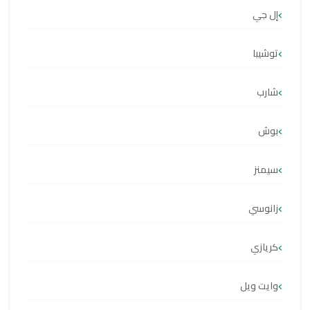
إل جي
توشيبا
شارب
بوش
سيمنز
زانوسي
كريازي
وايت ويل