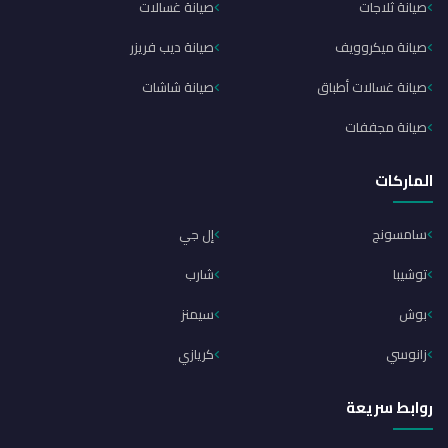
صيانة ثلاجات
صيانة غسالات
صيانة ميكروويف
صيانة ديب فريزر
صيانة غسالات أطباق
صيانة شاشات
صيانة مجففات
الماركات
سامسونج
إل جي
توشيبا
شارب
بوش
سيمنز
زانوسي
كريازي
روابط سريعة