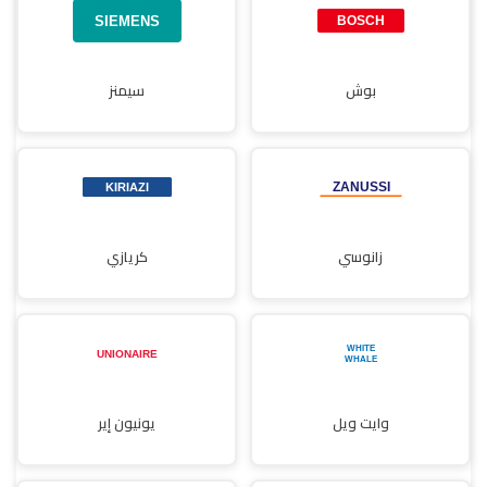
بوش
سيمنز
زانوسي
كريازي
وايت ويل
يونيون إير