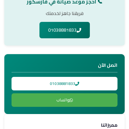
📞 احجز موعد صيانة في فارسكور
فريقنا جاهز لخدمتك
01038881833
اتصل الآن
01038881833
واتساب
مميزاتنا