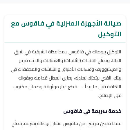
صيانة الأجهزة المنزلية في فاقوس مع
التوكيل
التوكيل بيوصلك في فاقوس بـمحافظة الشرقية في شرق
الدلتا، ويصلّح التلاجات (الثلاجات) والغسالات والديب فريزر
والميكروويف وغسالات الأطباق والشاشات والمجففات في
بيتك. الفني بيتحرّك لعندك، يعاين العطل قدامك ويقولك
التكلفة قبل ما يبدأ — قطع غيار موثوقة وضمان مكتوب
على الإصلاح.
خدمة سريعة في فاقوس
عندنا فنيين قريبين من فاقوس عشان نوصلك بسرعة. بنصلّح