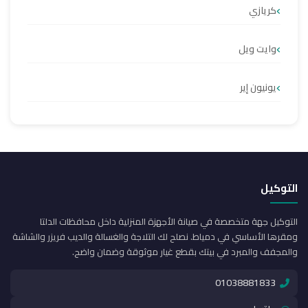
كريازي
وايت ويل
يونيون إير
التوكيل
التوكيل جهة متخصصة في صيانة الأجهزة المنزلية داخل محافظات الدلتا
ومقرها الأساسي في دمياط. نصلح لك التلاجة والغسالة والديب فريزر والشاشة
والمجفف والمبرد في بيتك بقطع غيار موثوقة وضمان واضح.
01038881833