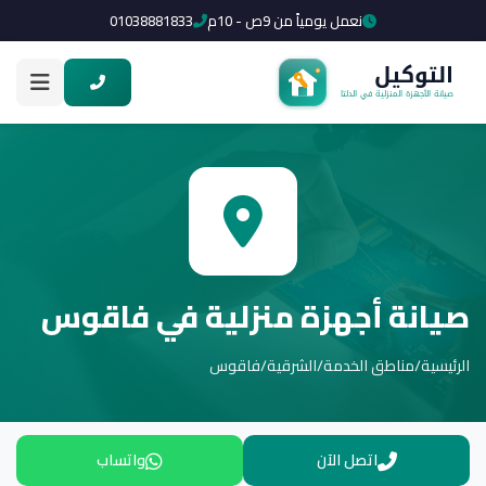
نعمل يومياً من 9ص - 10م
01038881833
صيانة أجهزة منزلية في فاقوس
الرئيسية
/
مناطق الخدمة
/
الشرقية
/
فاقوس
اتصل الآن
واتساب