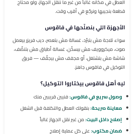
العطل في مكانه غالباً من غير ما ننقل الجهاز، ولو محتاج
قطعة بنجيبها ونرجّع في أقرب وقت.
الأجهزة اللي بنصلّحها في فاقوس
سواء تلاجة مش بتبرّد، غسالة مش بتعصر، ديب فريزر بيعمل
صوت، ميكروويف مش بيسخّن، غسالة أطباق مش بتنضّف،
شاشة مش بتشتغل، أو مجفف مش بيجفّف — فريق
التوكيل في فاقوس جاهز.
ليه أهل فاقوس بيختاروا التوكيل؟
وصول سريع في فاقوس:
فنيين قريبين منك
معاينة صريحة:
بنقولك العطل والتكلفة قبل الشغل
إصلاح داخل البيت:
من غير نقل الجهاز غالباً
ضمان مكتوب:
على كل عملية إصلاح