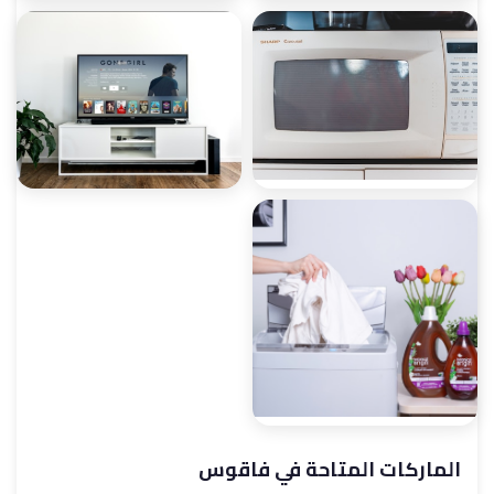
صيانة ميكروويف
صيانة ديب فريزر
صيانة غسالات أطباق
صيانة شاشات
الماركات المتاحة في فاقوس