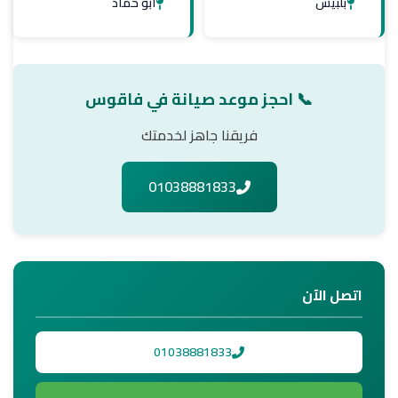
بلبيس
أبو حماد
📞 احجز موعد صيانة في فاقوس
فريقنا جاهز لخدمتك
01038881833
اتصل الآن
01038881833