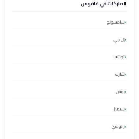
الماركات في فاقوس
سامسونج
إل جي
توشيبا
شارب
بوش
سيمنز
زانوسي