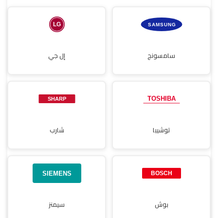
صيانة مجففات
سامسونج
إل جي
توشيبا
شارب
بوش
سيمنز