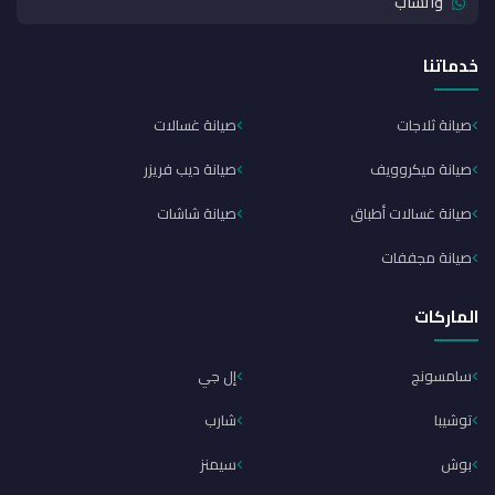
واتساب
خدماتنا
صيانة ثلاجات
صيانة غسالات
صيانة ميكروويف
صيانة ديب فريزر
صيانة غسالات أطباق
صيانة شاشات
صيانة مجففات
الماركات
سامسونج
إل جي
توشيبا
شارب
بوش
سيمنز