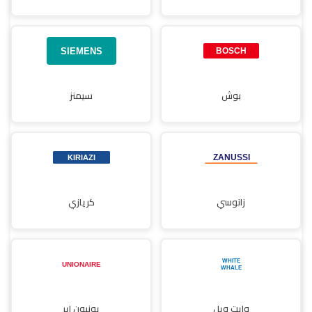
بوش
سيمنز
زانوسي
كريازي
وايت ويل
يونيون إير