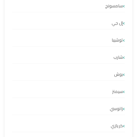
سامسونج
إل جي
توشيبا
شارب
بوش
سيمنز
زانوسي
كريازي