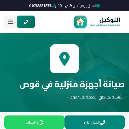
نعمل يومياً من 9ص - 10م
01038881833
صيانة أجهزة منزلية في قوص
الرئيسية
/
مناطق الخدمة
/
قنا
/
قوص
اتصل الآن
واتساب