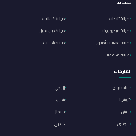
خدماتنا
صيانة ثلاجات
صيانة غسالات
صيانة ميكروويف
صيانة ديب فريزر
صيانة غسالات أطباق
صيانة شاشات
صيانة مجففات
الماركات
سامسونج
إل جي
توشيبا
شارب
بوش
سيمنز
زانوسي
كريازي