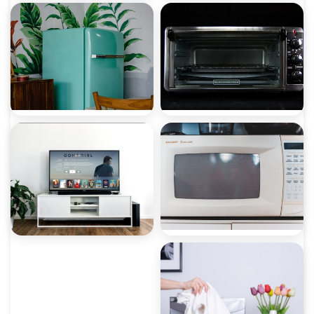
صيانة ثلاجات
صيانة غسالات
صيانة ميكروويف
صيانة ديب فريزر
صيانة غسالات أطباق
صيانة شاشات