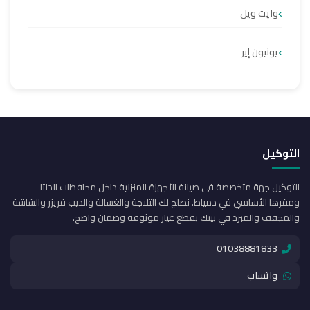
وايت ويل
يونيون إير
التوكيل
التوكيل جهة متخصصة في صيانة الأجهزة المنزلية داخل محافظات الدلتا
ومقرها الأساسي في دمياط. نصلح لك التلاجة والغسالة والديب فريزر والشاشة
والمجفف والمبرد في بيتك بقطع غيار موثوقة وضمان واضح.
01038881833
واتساب