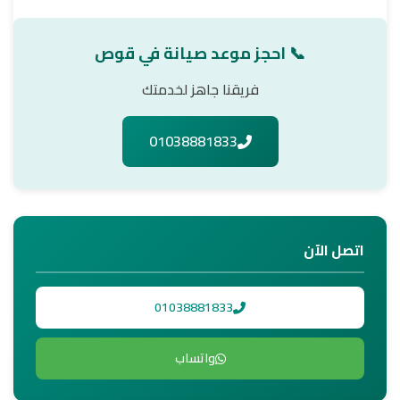
📞 احجز موعد صيانة في قوص
فريقنا جاهز لخدمتك
01038881833
اتصل الآن
01038881833
واتساب