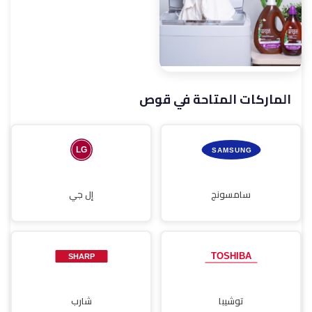
الماركات المتاحة في قوص
صيانة مجففات
سامسونج
إل جي
توشيبا
شارب