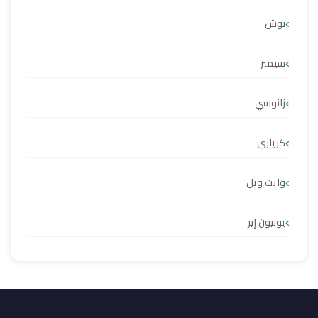
بوش
سيمنز
زانوسي
كريازي
وايت ويل
يونيون إير