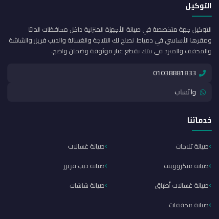
التوكيل
التوكيل جهة متخصصة في صيانة الأجهزة المنزلية داخل محافظات الدلتا
ومقرها الأساسي في دمياط. نصلح لك التلاجة والغسالة والديب فريزر والشاشة
والمجفف والمبرد في بيتك بقطع غيار موثوقة وضمان واضح.
01038881833
واتساب
خدماتنا
صيانة ثلاجات
صيانة غسالات
صيانة ميكروويف
صيانة ديب فريزر
صيانة غسالات أطباق
صيانة شاشات
صيانة مجففات