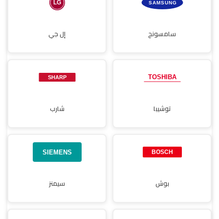
سامسونج
إل جي
توشيبا
شارب
بوش
سيمنز