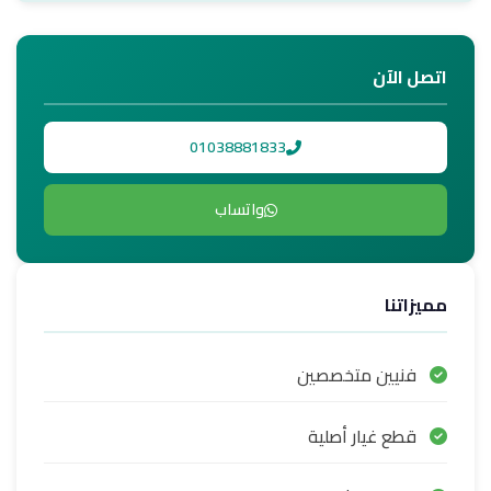
اتصل الآن
01038881833
واتساب
مميزاتنا
فنيين متخصصين
قطع غيار أصلية