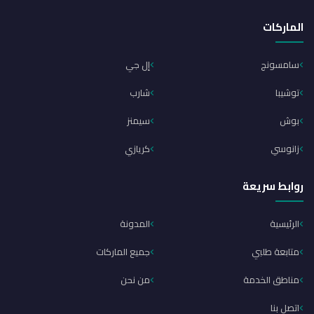
الماركات
سامسونج
إل جي
توشيبا
شارب
بوش
سيمنز
زانوسي
كريازي
روابط سريعة
الرئيسية
المدونة
متابعة طلبي
جميع الماركات
مناطق الخدمة
من نحن
اتصل بنا