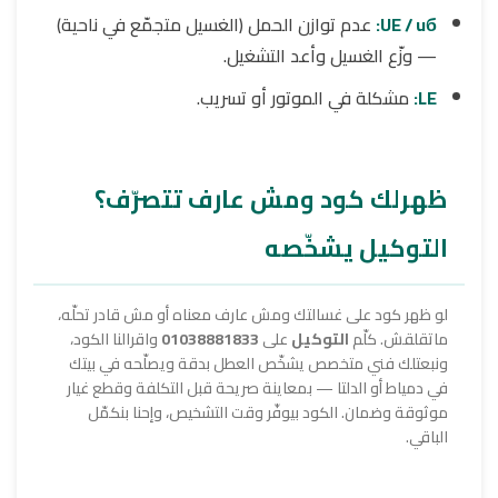
UE / uб:
عدم توازن الحمل (الغسيل متجمّع في ناحية)
— وزّع الغسيل وأعد التشغيل.
LE:
مشكلة في الموتور أو تسريب.
ظهرلك كود ومش عارف تتصرّف؟
التوكيل يشخّصه
لو ظهر كود على غسالتك ومش عارف معناه أو مش قادر تحلّه،
ماتقلقش. كلّم
التوكيل
على
01038881833
واقرالنا الكود،
ونبعتلك فني متخصص يشخّص العطل بدقة ويصلّحه في بيتك
في دمياط أو الدلتا — بمعاينة صريحة قبل التكلفة وقطع غيار
موثوقة وضمان. الكود بيوفّر وقت التشخيص، وإحنا بنكمّل
الباقي.