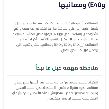
وE40) ومعانيها
الغسالات الأوتوماتيك الحديثة بقت ذكية — لما بيحصل عطل،
بتعرض كود (رمز) على الشاشة بدل ما تقف من غير سبب واضح.
الأكواد دي بتساعد الفني (وإنت) تعرفوا مكان المشكلة بسرعة.
في المقال ده من
التوكيل
هنشرحلك أشهر أكواد أعطال
الغسالات (زي E10 و E20 و E40) ومعانيها، عشان تفهم اللي
بيحصل قبل ما تنادي الفني.
ملاحظة مهمة قبل ما نبدأ
الأكواد بتختلف شوية من ماركة للتانية، بس أغلبها بيتبع منطق
متشابه. الكود بيقوللك «فين» المشكلة، لكن السبب الفعلي
والإصلاح محتاجين فحص. متحاولش تصلّح الأعطال الكهربائية أو
الميكانيكية بنفسك لو مش متخصص.