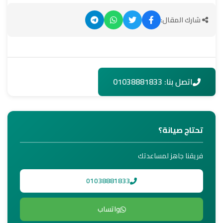
شارك المقال:
اتصل بنا: 01038881833
تحتاج صيانة؟
فريقنا جاهز لمساعدتك
01038881833
واتساب