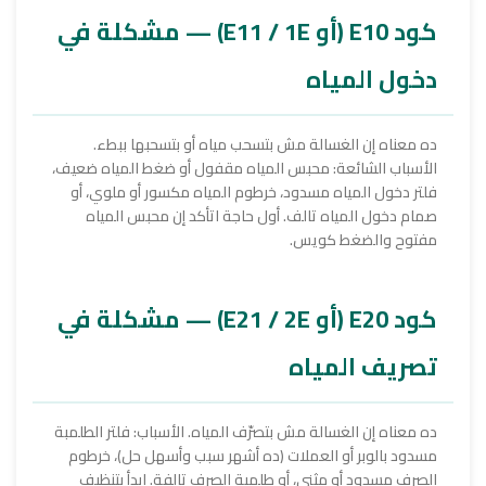
كود E10 (أو E11 / 1E) — مشكلة في
دخول المياه
ده معناه إن الغسالة مش بتسحب مياه أو بتسحبها ببطء.
الأسباب الشائعة: محبس المياه مقفول أو ضغط المياه ضعيف،
فلتر دخول المياه مسدود، خرطوم المياه مكسور أو ملوي، أو
صمام دخول المياه تالف. أول حاجة اتأكد إن محبس المياه
مفتوح والضغط كويس.
كود E20 (أو E21 / 2E) — مشكلة في
تصريف المياه
ده معناه إن الغسالة مش بتصرّف المياه. الأسباب: فلتر الطلمبة
مسدود بالوبر أو العملات (ده أشهر سبب وأسهل حل)، خرطوم
الصرف مسدود أو مثني، أو
طلمبة الصرف تالفة
. ابدأ بتنظيف