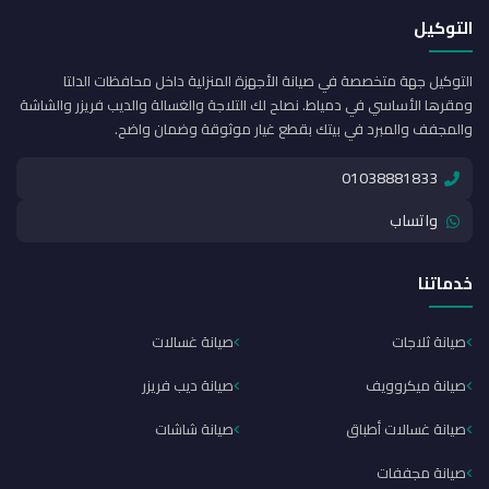
التوكيل
التوكيل جهة متخصصة في صيانة الأجهزة المنزلية داخل محافظات الدلتا
ومقرها الأساسي في دمياط. نصلح لك التلاجة والغسالة والديب فريزر والشاشة
والمجفف والمبرد في بيتك بقطع غيار موثوقة وضمان واضح.
01038881833
واتساب
خدماتنا
صيانة ثلاجات
صيانة غسالات
صيانة ميكروويف
صيانة ديب فريزر
صيانة غسالات أطباق
صيانة شاشات
صيانة مجففات