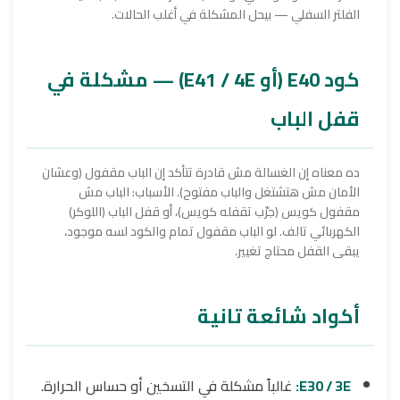
الفلتر السفلي — بيحل المشكلة في أغلب الحالات.
كود E40 (أو E41 / 4E) — مشكلة في
قفل الباب
ده معناه إن الغسالة مش قادرة تتأكد إن الباب مقفول (وعشان
الأمان مش هتشتغل والباب مفتوح). الأسباب: الباب مش
مقفول كويس (جرّب تقفله كويس)، أو قفل الباب (اللوكر)
الكهربائي تالف. لو الباب مقفول تمام والكود لسه موجود،
يبقى القفل محتاج تغيير.
أكواد شائعة تانية
E30 / 3E:
غالباً مشكلة في التسخين أو حساس الحرارة.