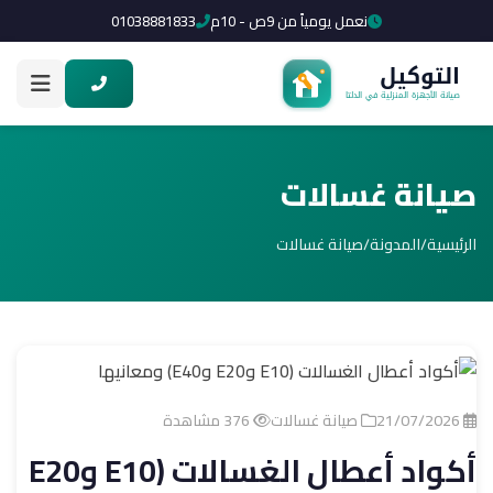
نعمل يومياً من 9ص - 10م
01038881833
صيانة غسالات
الرئيسية
/
المدونة
/
صيانة غسالات
21/07/2026
صيانة غسالات
376 مشاهدة
أكواد أعطال الغسالات (E10 وE20