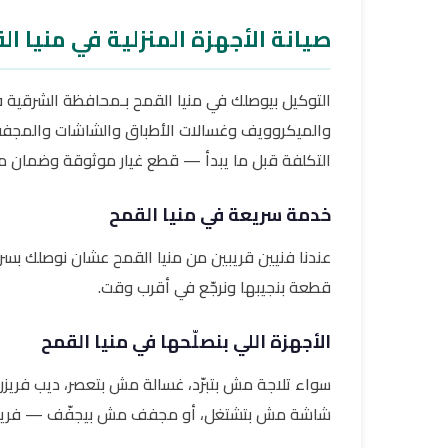
صيانة الأجهزة المنزلية في منيا ا
التوكيل بيوصلك في منيا القمح بـمحافظة الشرقية في ش
والميكروويف وغسالات الأطباق والشاشات والمجففات
التكلفة قبل ما يبدأ — قطع غيار موثوقة وضمان مك
خدمة سريعة في منيا القمح
عندنا فنيين قريبين من منيا القمح عشان نوصلك بسرعة
قطعة بنجيبها ونرجّع في أقرب وقت.
الأجهزة اللي بنصلّحها في منيا القمح
سواء تلاجة مش بتبرّد، غسالة مش بتعصر، ديب فري
شاشة مش بتشتغل، أو مجفف مش بيجفّف — فريق ال