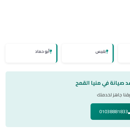
بلبيس
أبو حماد
د صيانة في منيا القمح
قنا جاهز لخدمتك
01038881833