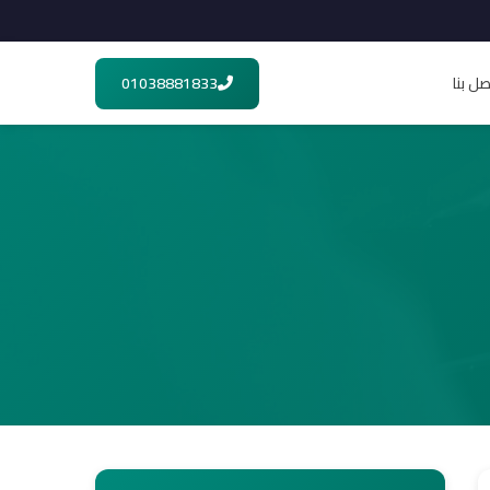
صل بنا
01038881833