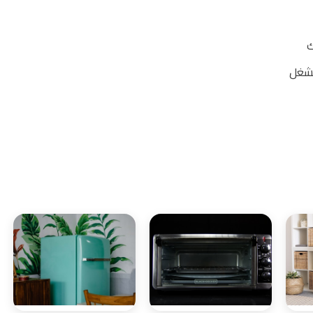
ك
لشغل