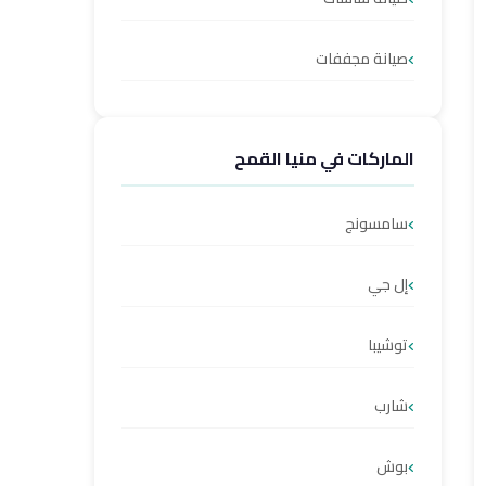
صيانة مجففات
الماركات في منيا القمح
سامسونج
إل جي
توشيبا
شارب
بوش