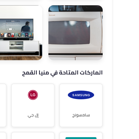
صيانة ثلاجات
صيانة غسالات
الماركات المتاحة في منيا القمح
صيانة غسالات
صيانة شاشات
أطباق
سامسونج
إل جي