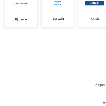
كريازي
وايت ويل
يونيون إير
بسرعة
ة