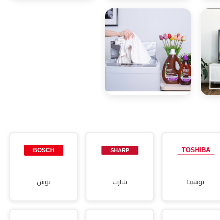
صيانة
صيانة ديب
ميكروويف
فريزر
صيانة مجففات
توشيبا
شارب
بوش