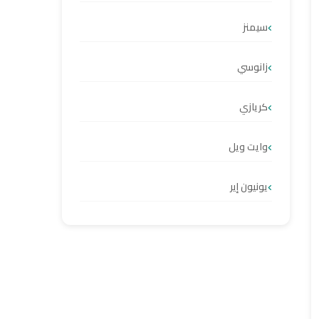
سيمنز
زانوسي
كريازي
وايت ويل
يونيون إير