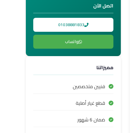
اتصل الآن
01038881833
واتساب
مميزاتنا
فنيين متخصصين
قطع غيار أصلية
ضمان 6 شهور