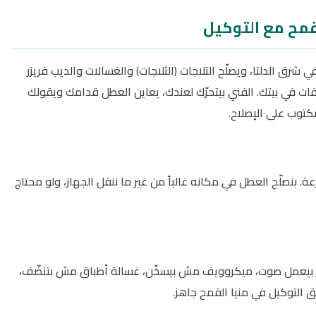
لقمح مع التوكيل
رق الدلتا، ويصلّح التلاجات (الثلاجات) والغسالات والديب فريزر
 في بيتك. الفني بيتحرّك لعندك، يعاين العطل قدامك ويقولك
توب على الإصلاح.
. بنصلّح العطل في مكانه غالباً من غير ما ننقل الجهاز، ولو محتاج
زر بيعمل صوت، ميكروويف مش بيسخّن، غسالة أطباق مش بتنضّف،
توكيل في منيا القمح جاهز.