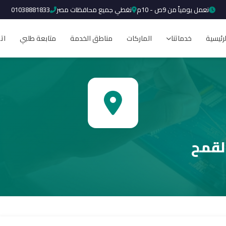
نعمل يومياً من 9ص - 10م
نغطي جميع محافظات مصر
01038881833
لرئيسية
خدماتنا
الماركات
مناطق الخدمة
متابعة طلبي
ات
القمح