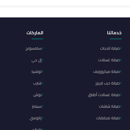
خدماتنا
الماركات
صيانة ثلاجات
سامسونج
صيانة غسالات
إل جي
صيانة ميكروويف
توشيبا
صيانة ديب فريزر
شارب
صيانة غسالات أطباق
بوش
صيانة شاشات
سيمنز
صيانة مجففات
زانوسي
كريازي