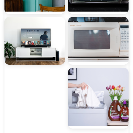
صيانة ميكروويف
صيانة ديب فريزر
صيانة غسالات أطباق
صيانة شاشات