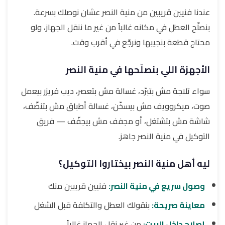
عندنا فنيين قريبين من منية النصر عشان نوصلك بسرعة.
بنصلّح العطل في مكانه غالباً من غير ما ننقل الجهاز، ولو
محتاج قطعة بنجيبها ونرجّع في أقرب وقت.
الأجهزة اللي بنصلّحها في منية النصر
سواء تلاجة مش بتبرّد، غسالة مش بتعصر، ديب فريزر بيعمل
صوت، ميكروويف مش بيسخّن، غسالة أطباق مش بتنضّف،
شاشة مش بتشتغل، أو مجفف مش بيجفّف — فريق
التوكيل في منية النصر جاهز.
ليه أهل منية النصر بيختاروا التوكيل؟
وصول سريع في منية النصر:
فنيين قريبين منك
معاينة صريحة:
بنقولك العطل والتكلفة قبل الشغل
إصلاح داخل البيت:
من غير نقل الجهاز غالباً