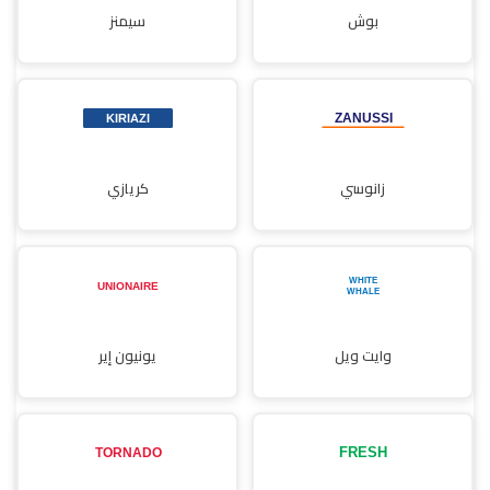
بوش
سيمنز
زانوسي
كريازي
وايت ويل
يونيون إير