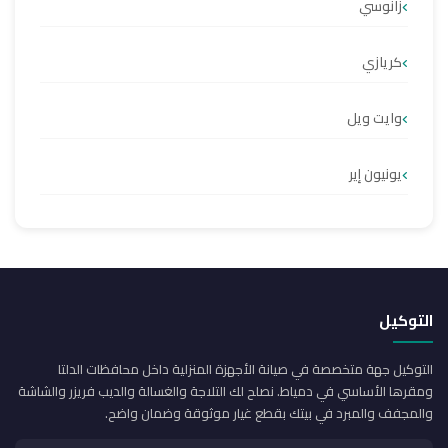
زانوسي
كريازي
وايت ويل
يونيون إير
التوكيل
التوكيل جهة متخصصة في صيانة الأجهزة المنزلية داخل محافظات الدلتا
ومقرها الأساسي في دمياط. نصلح لك التلاجة والغسالة والديب فريزر والشاشة
والمجفف والمبرد في بيتك بقطع غيار موثوقة وضمان واضح.