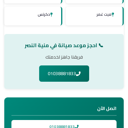
ميت غمر
دكرنس
📞 احجز موعد صيانة في منية النصر
فريقنا جاهز لخدمتك
01038881833
اتصل الآن
01038881833