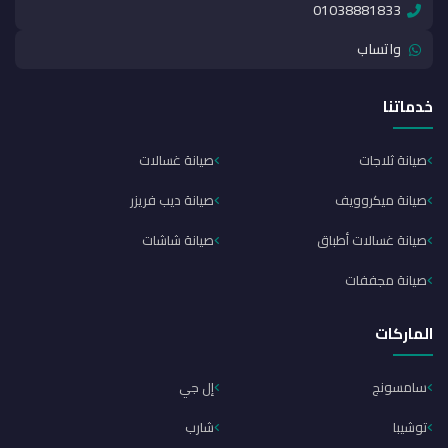
01038881833
واتساب
خدماتنا
صيانة ثلاجات
صيانة غسالات
صيانة ميكروويف
صيانة ديب فريزر
صيانة غسالات أطباق
صيانة شاشات
صيانة مجففات
الماركات
سامسونج
إل جي
توشيبا
شارب