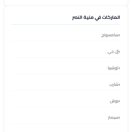
الماركات في منية النصر
سامسونج
إل جي
توشيبا
شارب
بوش
سيمنز