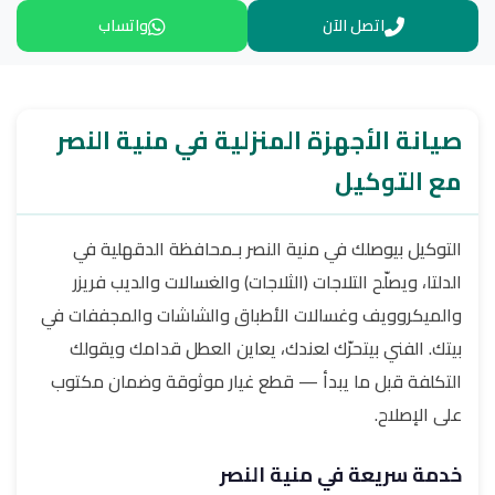
اتصل الآن
واتساب
صيانة الأجهزة المنزلية في منية النصر
مع التوكيل
التوكيل بيوصلك في منية النصر بـمحافظة الدقهلية في
الدلتا، ويصلّح التلاجات (الثلاجات) والغسالات والديب فريزر
والميكروويف وغسالات الأطباق والشاشات والمجففات في
بيتك. الفني بيتحرّك لعندك، يعاين العطل قدامك ويقولك
التكلفة قبل ما يبدأ — قطع غيار موثوقة وضمان مكتوب
على الإصلاح.
خدمة سريعة في منية النصر