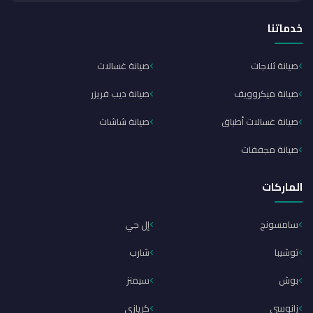
خدماتنا
صيانة ثلاجات
صيانة غسالات
صيانة ميكروويف
صيانة ديب فريزر
صيانة غسالات أطباق
صيانة شاشات
صيانة مجففات
الماركات
سامسونج
إل جي
توشيبا
شارب
بوش
سيمنز
زانوسي
كريازي