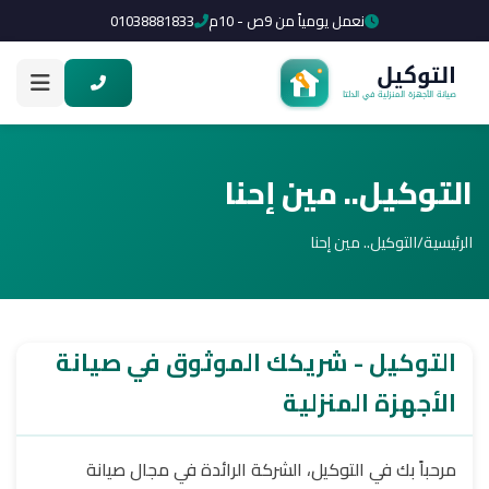
نعمل يومياً من 9ص - 10م
01038881833
التوكيل.. مين إحنا
الرئيسية
/
التوكيل.. مين إحنا
التوكيل - شريكك الموثوق في صيانة
الأجهزة المنزلية
مرحباً بك في التوكيل، الشركة الرائدة في مجال صيانة