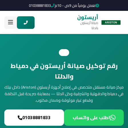
نعمل يومياً من 9ص - 10م
01038881833
أريستون
صيانة أريستون
بالدلتا
رقم توكيل صيانة أريستون في دمياط
والدلتا
مركز صيانة مستقل متخصص في إصلاح أجهزة أريستون (Ariston) داخل بيتك
في دمياط والدقهلية والشرقية وكل الدلتا — بمعاينة صريحة قبل التكلفة
وقطع غيار موثوقة وضمان مكتوب.
اطلب على واتساب
01038881833