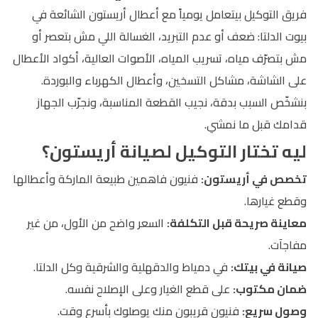
فريق التوكيل بيتعامل يومياً مع أعطال أريستون الشائعة في
بيوت الدلتا: ضعف أو عدم التبريد، الغسالة اللي مش بتعصر أو
مش بتصرّف مياه، تسريب المياه، الأصوات العالية، أكواد الأعطال
على الشاشة، مشاكل التسخين، وأعطال الكهرباء والبوردة.
بنشخّص السبب بدقة، نجيب القطعة المناسبة، ونجرّب الجهاز
قدامك قبل ما نمشي.
ليه تختار التوكيل لصيانة أريستون؟
تخصص في أريستون:
فنيون فاهمين طبيعة الماركة وأعطالها
وقطع غيارها.
معاينة صريحة قبل التكلفة:
السعر واضح من الأول، من غير
مفاجآت.
صيانة في بيتك:
في دمياط والدقهلية والشرقية وكل الدلتا.
ضمان مكتوب:
على قطع الغيار وعلى الإصلاح نفسه.
وصول سريع:
فنيون قريبون منك يوصلوك بأسرع وقت.