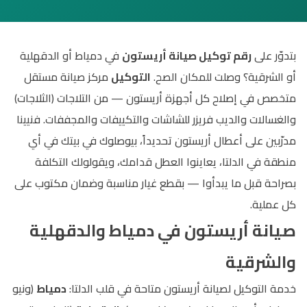
بتدوّر على
رقم توكيل صيانة أريستون
في دمياط أو الدقهلية
أو الشرقية؟ وصلت للمكان الصح.
التوكيل
مركز صيانة مستقل
متخصص في إصلاح كل أجهزة أريستون — من التلاجات (الثلاجات)
والغسالات والديب فريزر للشاشات والتكييفات والمجففات. فنيينا
مدرّبين على أعطال أريستون تحديداً، بيوصلوك في بيتك في أي
منطقة في الدلتا، يعاينوا العطل قدامك، ويقولولك التكلفة
بصراحة قبل ما يبدأوا — بقطع غيار مناسبة وضمان مكتوب على
كل عملية.
صيانة أريستون في دمياط والدقهلية
والشرقية
خدمة التوكيل لصيانة أريستون متاحة في قلب الدلتا:
دمياط
(ونيو