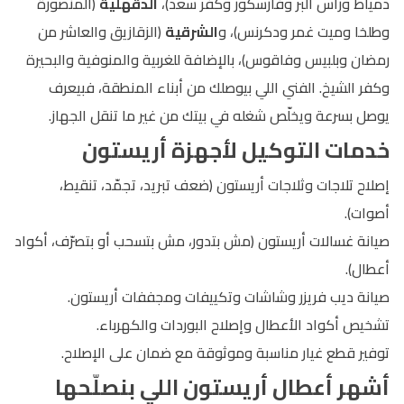
دمياط ورأس البر وفارسكور وكفر سعد)،
الدقهلية
(المنصورة
وطلخا وميت غمر ودكرنس)، و
الشرقية
(الزقازيق والعاشر من
رمضان وبلبيس وفاقوس)، بالإضافة للغربية والمنوفية والبحيرة
وكفر الشيخ. الفني اللي بيوصلك من أبناء المنطقة، فبيعرف
يوصل بسرعة ويخلّص شغله في بيتك من غير ما تنقل الجهاز.
خدمات التوكيل لأجهزة أريستون
إصلاح تلاجات وثلاجات أريستون (ضعف تبريد، تجمّد، تنقيط،
أصوات).
صيانة غسالات أريستون (مش بتدور، مش بتسحب أو بتصرّف، أكواد
أعطال).
صيانة ديب فريزر وشاشات وتكييفات ومجففات أريستون.
تشخيص أكواد الأعطال وإصلاح البوردات والكهرباء.
توفير قطع غيار مناسبة وموثوقة مع ضمان على الإصلاح.
أشهر أعطال أريستون اللي بنصلّحها