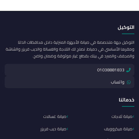
التوكيل
التوكيل جهة متخصصة في صيانة الأجهزة المنزلية داخل محافظات الدلتا
ومقرها الأساسي في دمياط. نصلح لك التلاجة والغسالة والديب فريزر والشاشة
والمجفف والمبرد في بيتك بقطع غيار موثوقة وضمان واضح.
01038881833
واتساب
خدماتنا
صيانة ثلاجات
صيانة غسالات
صيانة ميكروويف
صيانة ديب فريزر