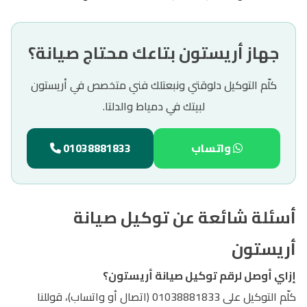
جهاز أريستون بتاعك محتاج صيانة؟
كلّم التوكيل دلوقتي ونبعتلك فني متخصص في أريستون
لبيتك في دمياط والدلتا.
واتساب
01038881833
أسئلة شائعة عن توكيل صيانة
أريستون
إزاي أوصل لرقم توكيل صيانة أريستون؟
كلّم التوكيل على 01038881833 (اتصال أو واتساب)، قوللنا