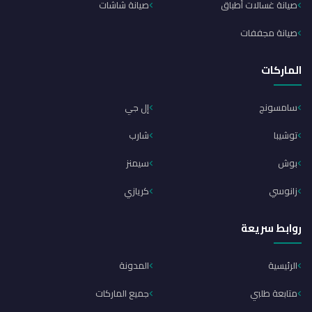
صيانة غسالات أطباق
صيانة شاشات
صيانة مجففات
الماركات
سامسونج
إل جي
توشيبا
شارب
بوش
سيمنز
زانوسي
كريازي
روابط سريعة
الرئيسية
المدونة
متابعة طلبي
جميع الماركات