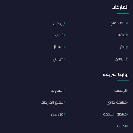
الماركات
سامسونج
إل جي
توشيبا
شارب
بوش
سيمنز
زانوسي
كريازي
روابط سريعة
الرئيسية
المدونة
متابعة طلبي
جميع الماركات
مناطق الخدمة
من نحن
اتصل بنا