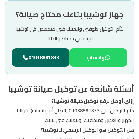
جهاز توشيبا بتاعك محتاج صيانة؟
كلّم التوكيل دلوقتي ونبعتلك فني متخصص في توشيبا
لبيتك في دمياط والدلتا.
واتساب
01038881833
أسئلة شائعة عن توكيل صيانة توشيبا
إزاي أوصل لرقم توكيل صيانة توشيبا؟
كلّم التوكيل على 01038881833 (اتصال أو واتساب)، قوللنا
الجهاز والعطل ومنطقتك، ونبعتلك فني لبيتك.
هل التوكيل هو الوكيل الرسمي لـ توشيبا؟