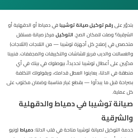
بتدوّر على
رقم توكيل صيانة توشيبا
في دمياط أو الدقهلية أو
الشرقية؟ وصلت للمكان الصح.
التوكيل
مركز صيانة مستقل
متخصص في إصلاح كل أجهزة توشيبا — من التلاجات (الثلاجات)
والغسالات والديب فريزر للشاشات والتكييفات والمجففات. فنيينا
مدرّبين على أعطال توشيبا تحديداً، بيوصلوك في بيتك في أي
منطقة في الدلتا، يعاينوا العطل قدامك، ويقولولك التكلفة
بصراحة قبل ما يبدأوا — بقطع غيار مناسبة وضمان مكتوب على
كل عملية.
صيانة توشيبا في دمياط والدقهلية
والشرقية
خدمة التوكيل لصيانة توشيبا متاحة في قلب الدلتا:
دمياط
(ونيو