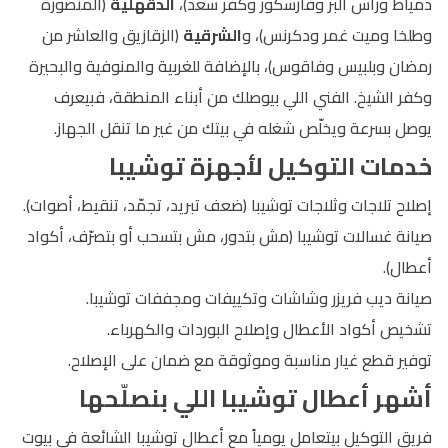
دمياط ورأس البر وفارسكور وكفر سعد)،
الدقهلية
(المنصورة
وطلخا وميت غمر ودكرنس)، و
الشرقية
(الزقازيق والعاشر من
رمضان وبلبيس وفاقوس)، بالإضافة للغربية والمنوفية والبحيرة
وكفر الشيخ. الفني اللي بيوصلك من أبناء المنطقة، فبيعرف
يوصل بسرعة ويخلّص شغله في بيتك من غير ما تنقل الجهاز.
خدمات التوكيل لأجهزة توشيبا
إصلاح تلاجات وثلاجات توشيبا (ضعف تبريد، تجمّد، تنقيط، أصوات).
صيانة غسالات توشيبا (مش بتدور، مش بتسحب أو بتصرّف، أكواد
أعطال).
صيانة ديب فريزر وشاشات وتكييفات ومجففات توشيبا.
تشخيص أكواد الأعطال وإصلاح البوردات والكهرباء.
توفير قطع غيار مناسبة وموثوقة مع ضمان على الإصلاح.
أشهر أعطال توشيبا اللي بنصلّحها
فريق التوكيل بيتعامل يومياً مع أعطال توشيبا الشائعة في بيوت