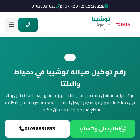
نعمل يومياً من 9ص - 10م
01038881833
توشيبا
صيانة توشيبا
بالدلتا
رقم توكيل صيانة توشيبا في دمياط
والدلتا
مركز صيانة مستقل متخصص في إصلاح أجهزة توشيبا (Toshiba) داخل بيتك
في دمياط والدقهلية والشرقية وكل الدلتا — بمعاينة صريحة قبل التكلفة
وقطع غيار موثوقة وضمان مكتوب.
اطلب على واتساب
01038881833