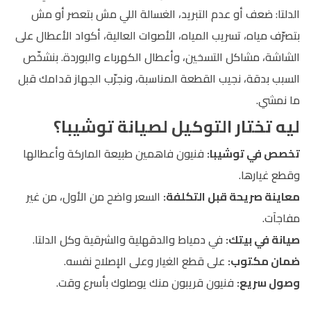
الدلتا: ضعف أو عدم التبريد، الغسالة اللي مش بتعصر أو مش
بتصرّف مياه، تسريب المياه، الأصوات العالية، أكواد الأعطال على
الشاشة، مشاكل التسخين، وأعطال الكهرباء والبوردة. بنشخّص
السبب بدقة، نجيب القطعة المناسبة، ونجرّب الجهاز قدامك قبل
ما نمشي.
ليه تختار التوكيل لصيانة توشيبا؟
تخصص في توشيبا:
فنيون فاهمين طبيعة الماركة وأعطالها
وقطع غيارها.
معاينة صريحة قبل التكلفة:
السعر واضح من الأول، من غير
مفاجآت.
صيانة في بيتك:
في دمياط والدقهلية والشرقية وكل الدلتا.
ضمان مكتوب:
على قطع الغيار وعلى الإصلاح نفسه.
وصول سريع:
فنيون قريبون منك يوصلوك بأسرع وقت.