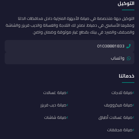
التوكيل
التوكيل جهة متخصصة في صيانة الأجهزة المنزلية داخل محافظات الدلتا
ومقرها الأساسي في دمياط. نصلح لك التلاجة والغسالة والديب فريزر والشاشة
والمجفف والمبرد في بيتك بقطع غيار موثوقة وضمان واضح.
01038881833
واتساب
خدماتنا
صيانة ثلاجات
صيانة غسالات
صيانة ميكروويف
صيانة ديب فريزر
صيانة غسالات أطباق
صيانة شاشات
صيانة مجففات