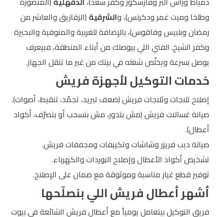
دمياط ورأس البر وفارسكور وكفر سعد)،
الدقهلية
(المنصورة
وطلخا وميت غمر ودكرنس)، و
الشرقية
(الزقازيق والعاشر من
رمضان وبلبيس وفاقوس)، بالإضافة للغربية والمنوفية والبحيرة
وكفر الشيخ. الفني اللي بيوصلك من أبناء المنطقة، فبيعرف
يوصل بسرعة ويخلّص شغله في بيتك من غير ما تنقل الجهاز.
خدمات التوكيل لأجهزة فريش
إصلاح تلاجات وثلاجات فريش (ضعف تبريد، تجمّد، تنقيط، أصوات).
صيانة غسالات فريش (مش بتدور، مش بتسحب أو بتصرّف، أكواد
أعطال).
صيانة ديب فريزر وشاشات وتكييفات ومجففات فريش.
تشخيص أكواد الأعطال وإصلاح البوردات والكهرباء.
توفير قطع غيار مناسبة وموثوقة مع ضمان على الإصلاح.
أشهر أعطال فريش اللي بنصلّحها
فريق التوكيل بيتعامل يومياً مع أعطال فريش الشائعة في بيوت