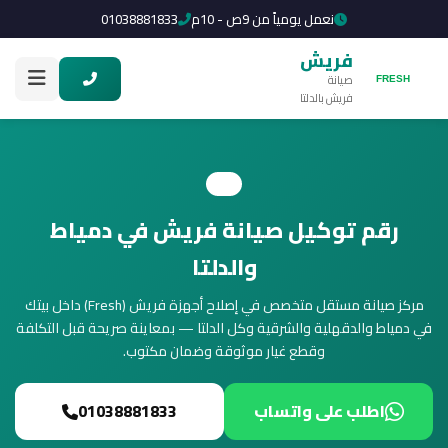
نعمل يومياً من 9ص - 10م
01038881833
فريش
صيانة
فريش بالدلتا
رقم توكيل صيانة فريش في دمياط
والدلتا
مركز صيانة مستقل متخصص في إصلاح أجهزة فريش (Fresh) داخل بيتك
في دمياط والدقهلية والشرقية وكل الدلتا — بمعاينة صريحة قبل التكلفة
وقطع غيار موثوقة وضمان مكتوب.
اطلب على واتساب
01038881833