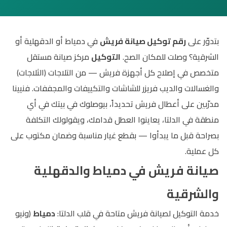
بتدوّر على
رقم توكيل صيانة فريش
في دمياط أو الدقهلية أو
الشرقية؟ وصلت للمكان الصح.
التوكيل
مركز صيانة مستقل
متخصص في إصلاح كل أجهزة فريش — من التلاجات (الثلاجات)
والغسالات والديب فريزر للشاشات والتكييفات والمجففات. فنيينا
مدرّبين على أعطال فريش تحديداً، بيوصلوك في بيتك في أي
منطقة في الدلتا، يعاينوا العطل قدامك، ويقولولك التكلفة
بصراحة قبل ما يبدأوا — بقطع غيار مناسبة وضمان مكتوب على
كل عملية.
صيانة فريش في دمياط والدقهلية
والشرقية
خدمة التوكيل لصيانة فريش متاحة في قلب الدلتا:
دمياط
(ونيو