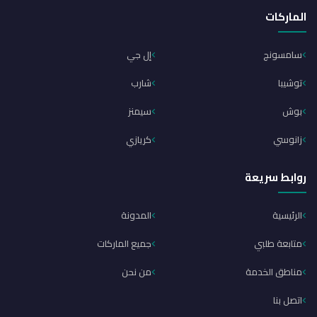
الماركات
سامسونج
إل جي
توشيبا
شارب
بوش
سيمنز
زانوسي
كريازي
روابط سريعة
الرئيسية
المدونة
متابعة طلبي
جميع الماركات
مناطق الخدمة
من نحن
اتصل بنا