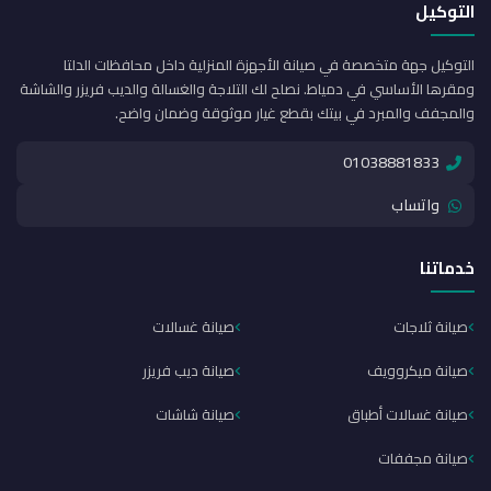
التوكيل
التوكيل جهة متخصصة في صيانة الأجهزة المنزلية داخل محافظات الدلتا
ومقرها الأساسي في دمياط. نصلح لك التلاجة والغسالة والديب فريزر والشاشة
والمجفف والمبرد في بيتك بقطع غيار موثوقة وضمان واضح.
01038881833
واتساب
خدماتنا
صيانة ثلاجات
صيانة غسالات
صيانة ميكروويف
صيانة ديب فريزر
صيانة غسالات أطباق
صيانة شاشات
صيانة مجففات