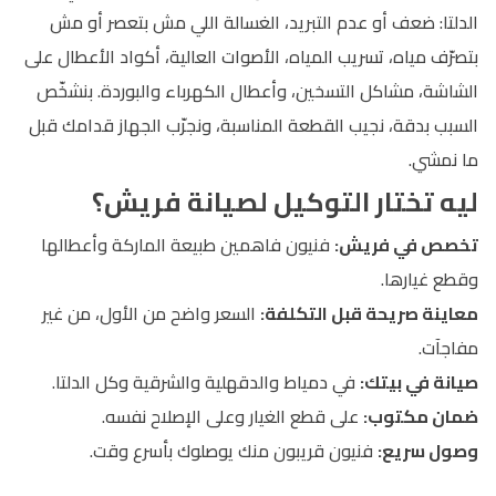
الدلتا: ضعف أو عدم التبريد، الغسالة اللي مش بتعصر أو مش
بتصرّف مياه، تسريب المياه، الأصوات العالية، أكواد الأعطال على
الشاشة، مشاكل التسخين، وأعطال الكهرباء والبوردة. بنشخّص
السبب بدقة، نجيب القطعة المناسبة، ونجرّب الجهاز قدامك قبل
ما نمشي.
ليه تختار التوكيل لصيانة فريش؟
تخصص في فريش:
فنيون فاهمين طبيعة الماركة وأعطالها
وقطع غيارها.
معاينة صريحة قبل التكلفة:
السعر واضح من الأول، من غير
مفاجآت.
صيانة في بيتك:
في دمياط والدقهلية والشرقية وكل الدلتا.
ضمان مكتوب:
على قطع الغيار وعلى الإصلاح نفسه.
وصول سريع:
فنيون قريبون منك يوصلوك بأسرع وقت.