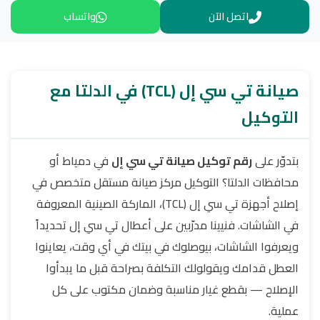
اتصل الآن
واتساب
صيانة تي سي إل (TCL) في الدلتا مع
التوكيل
بتدوّر على
رقم توكيل صيانة تي سي إل
في دمياط أو
محافظات الدلتا؟ التوكيل مركز صيانة مستقل متخصص في
إصلاح أجهزة تي سي إل (TCL)، الماركة الصينية المعروفة
في الشاشات. فنيينا مدرّبين على أعطال تي سي إل تحديداً
ويعرفوا الشاشات، بيوصلوك في بيتك في أي وقت، يعاينوا
العطل قدامك ويقولولك التكلفة بصراحة قبل ما يبدأوا
الإصلاح — بقطع غيار مناسبة وضمان مكتوب على كل
عملية.