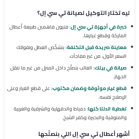
ليه تختار التوكيل لصيانة تي سي إل؟
خبرة في أجهزة تي سي إل:
فنيون فاهمين طبيعة أعطال
الماركة وقطع غيارها.
معاينة صريحة قبل التكلفة:
بنشخّص العطل ونقوللك
السعر الأول، من غير مفاجآت.
صيانة في بيتك:
الغالب بنصلّح داخل المنزل من غير ما ننقل
الجهاز.
قطع غيار موثوقة وضمان مكتوب:
على قطع الغيار وعلى
الإصلاح نفسه.
تغطية الدلتا كلها:
دمياط والدقهلية والشرقية والغربية
والمنوفية والبحيرة وكفر الشيخ.
أشهر أعطال تي سي إل اللي بنصلّحها