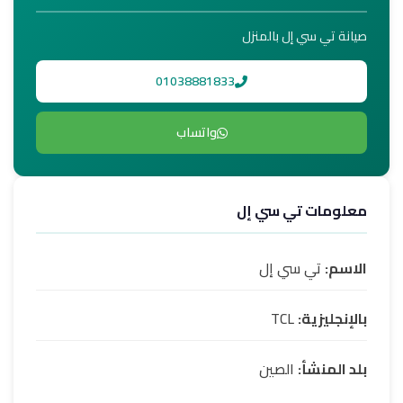
صيانة تي سي إل بالمنزل
01038881833
واتساب
معلومات تي سي إل
الاسم:
تي سي إل
بالإنجليزية:
TCL
بلد المنشأ:
الصين