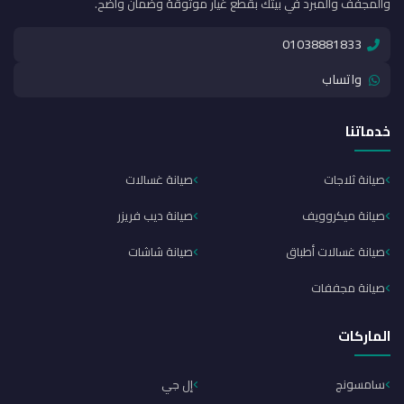
والمجفف والمبرد في بيتك بقطع غيار موثوقة وضمان واضح.
01038881833
واتساب
خدماتنا
صيانة ثلاجات
صيانة غسالات
صيانة ميكروويف
صيانة ديب فريزر
صيانة غسالات أطباق
صيانة شاشات
صيانة مجففات
الماركات
سامسونج
إل جي