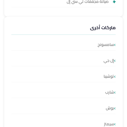
صيانة مجففات تي سي إل
ماركات أخرى
سامسونج
إل جي
توشيبا
شارب
بوش
سيمنز