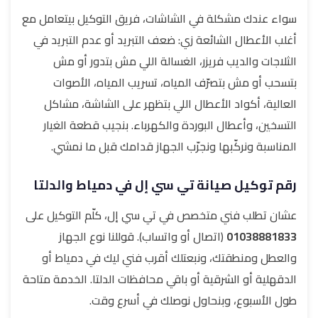
سواء عندك مشكلة في الشاشات، فريق التوكيل بيتعامل مع
أغلب الأعطال الشائعة زي: ضعف التبريد أو عدم التبريد في
الثلاجات والديب فريزر، الغسالة اللي مش بتدور أو مش
بتسحب أو مش بتصرّف المياه، تسريب المياه، الأصوات
العالية، أكواد الأعطال اللي بتظهر على الشاشة، مشاكل
التسخين، وأعطال البوردة والكهرباء. بنجيب قطعة الغيار
المناسبة ونركّبها ونجرّب الجهاز قدامك قبل ما نمشي.
رقم توكيل صيانة تي سي إل في دمياط والدلتا
عشان تطلب فني متخصص في تي سي إل، كلّم التوكيل على
01038881833
(اتصال أو واتساب). قوللنا نوع الجهاز
والعطل ومنطقتك، ونبعتلك أقرب فني ليك في دمياط أو
الدقهلية أو الشرقية أو باقي محافظات الدلتا. الخدمة متاحة
طول الأسبوع، وبنحاول نوصلك في أسرع وقت.