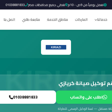
نعمل يومياً من 9ص - 10م
نغطي جميع محافظات مصر
01038881833
خدماتنا
الماركات
مناطق الخدمة
متابعة طلبي
اتصل بنا
م توكيل صيانة كريازي
اطلب على واتساب
01038881833
انة مستقل — لسنا الوكيل الرسمي للماركة