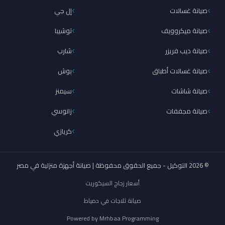
صيانة غسالات
إل جي
صيانة ميكروويف
توشيبا
صيانة ديب فريزر
شارب
صيانة غسالات أطباق
بوش
صيانة شاشات
سيمنز
صيانة مجففات
زانوسي
كريازي
© 2026 التوكيل - جميع الحقوق محفوظة | صيانة أجهزة منزلية في مصر
أسعار زجاج السيكوريت
صيانة ثلاجات في دمياط
Powered by
Mrhbaa Programming