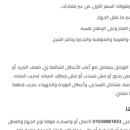
وللك السعر الأول، من غير مفاجآت.
ر ما ننقل الجهاز.
لغيار وعلى الإصلاح نفسه.
الغربية والمنوفية والبحيرة وكفر الشيخ.
لتوكيل بيتعامل مع أغلب الأعطال الشائعة زي: ضعف التبريد أو
لي مش بتدور أو مش بتسحب أو مش بتصرّف المياه، تسريب المياه،
شاشة، مشاكل التسخين، وأعطال البوردة والكهرباء. بنجيب قطعة
ا نمشي.
ا
على
01038881833
(اتصال أو واتساب). قوللنا نوع الجهاز والعطل