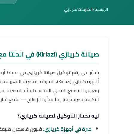
الرئيسية
/
الماركات
/
كريازي
صيانة كريازي (Kiriazi) في الدلتا مع التوكيل
بتدوّر على
رقم توكيل صيانة كريازي
في دمياط أو م
أجهزة كريازي (Kiriazi)، الماركة المصر
ويعرفوا التصنيع المحلي المناسب للبيئة المصرية، 
التكلفة بصراحة قبل ما يبدأوا الإصلاح — بقطع غي
ليه تختار التوكيل لصيانة كريازي؟
خبرة في أجهزة كريازي:
فنيون فاهمين طبيعة أ