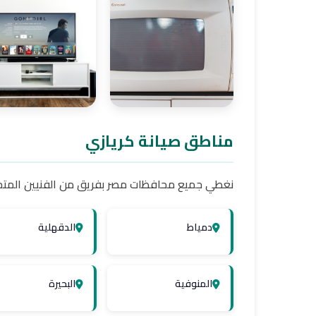
ثلاجات كريازي
غسالات كرياز
مناطق صيانة كريازي
نغطي جميع محافظات مصر بفريق من الفنيين المت
غسالات أطباق
شاشات كرياز
كريازي
دمياط
الدقهلية
المنوفية
البحيرة