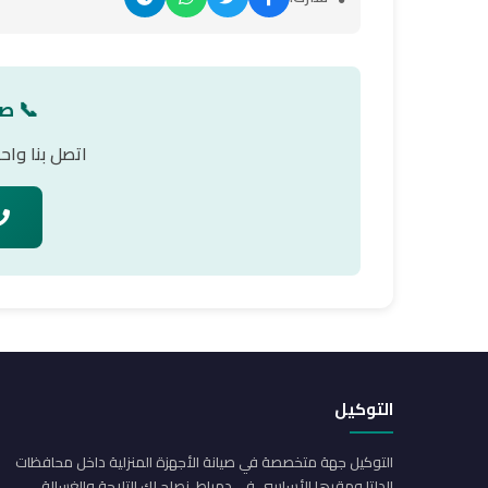
📞 صي
اتصل بنا وا
التوكيل
التوكيل جهة متخصصة في صيانة الأجهزة المنزلية داخل محافظات
الدلتا ومقرها الأساسي في دمياط. نصلح لك التلاجة والغسالة