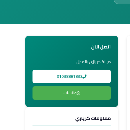
اتصل الآن
صيانة كريازي بالمنزل
01038881833
واتساب
معلومات كريازي