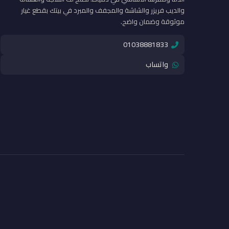
والديب فريزر والشاشة والمجفف والمبرد في بيتك بقطع غيار
موثوقة وضمان واضح.
01038881833
واتساب