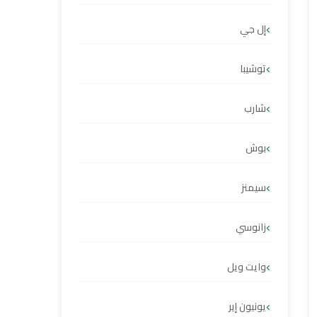
إل جي
توشيبا
شارب
بوش
سيمنز
زانوسي
وايت ويل
يونيون إير