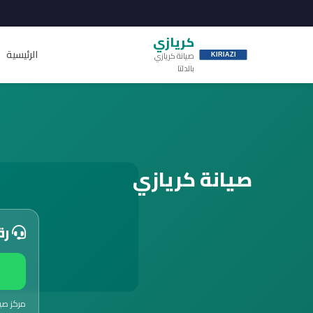
كريازي
الرئيسية
صيانة كريازي
بالدلتا
صيانة كريازي
رق
مركز صي