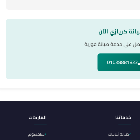
انة كريازي الآن
حصل على خدمة صيانة فورية
01038881833
خدماتنا
الماركات
صيانة ثلاجات
سامسونج