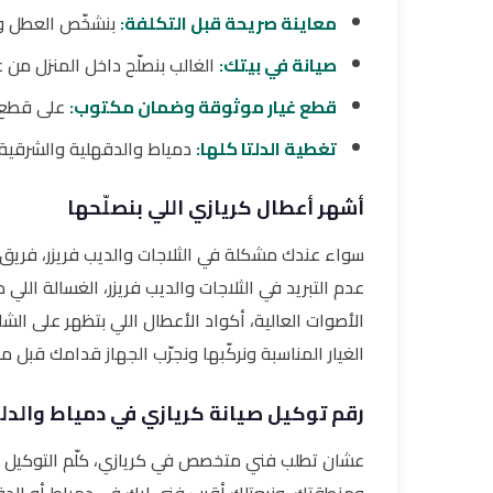
معاينة صريحة قبل التكلفة:
بنشخّص العطل ونق
صيانة في بيتك:
الغالب بنصلّح داخل المنزل من غي
قطع غيار موثوقة وضمان مكتوب:
على قطع ا
تغطية الدلتا كلها:
دمياط والدقهلية والشرقية و
أشهر أعطال كريازي اللي بنصلّحها
سواء عندك مشكلة في الثلاجات والديب فريزر، فريق ا
عدم التبريد في الثلاجات والديب فريزر، الغسالة ال
الأصوات العالية، أكواد الأعطال اللي بتظهر على ال
الغيار المناسبة ونركّبها ونجرّب الجهاز قدامك قبل م
رقم توكيل صيانة كريازي في دمياط والدلت
عشان تطلب فني متخصص في كريازي، كلّم التوكيل 