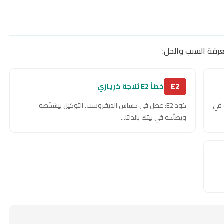
رفة السبب والحل:
E2
خطأ E2 ثلاجة كريازي
ه في
كود E2: عطل في حساس الديفروست. التوكيل بيشخّصه
ويصلّحه في بيتك بالدلتا...