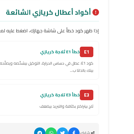
أكواد أعطال كريازي الشائعة
إذا ظهر كود خطأ على شاشة جهازك، اضغط عليه لمع
E1
خطأ E1 ثلاجة كريازي
كود E1: عطل في حساس الحرارة. التوكيل بيشخّصه ويصلّح
بيتك بالدلتا ب...
E3
خطأ E3 تلاجة كريازي
ثلج بيتراكم بكثافة والتبريد بيضعف
شارك: