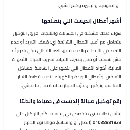
والمنوفية والبحيرة وكفر الشيخ.
أشهر أعطال إنديست اللي بنصلّحها
سواء عندك مشكلة في الغسالات والثلاجات، فريق التوكيل
بيتعامل مع أغلب الأعطال الشائعة زي: ضعف التبريد أو عدم
التبريد في الثلاجات والديب فريزر، الغسالة اللي مش بتدور أو
مش بتسحب أو مش بتصرّف المياه، تسريب المياه، الأصوات
العالية، أكواد الأعطال اللي بتظهر على الشاشة، مشاكل
التسخين، وأعطال البوردة والكهرباء. بنجيب قطعة الغيار
المناسبة ونركّبها ونجرّب الجهاز قدامك قبل ما نمشي.
رقم توكيل صيانة إنديست في دمياط والدلتا
عشان تطلب فني متخصص في إنديست، كلّم التوكيل على
01038881833
(اتصال أو واتساب). قوللنا نوع الجهاز