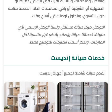
والعطل ومنطقتك، ونبعتلك أقرب فني ليك في دمياط أو
الدقهلية أو الشرقية أو باقي محافظات الدلتا. الخدمة متاحة
طول الأسبوع، وبنحاول نوصلك في أسرع وقت.
التوكيل مركز صيانة مستقل ولسنا الوكيل الرسمي لأي
ماركة؛ خدماتنا صيانة وإصلاح بقطع غيار مناسبة لكل
الماركات، ونذكر أسماء الماركات للتوضيح فقط.
خدمات صيانة إنديست
نقدم صيانة شاملة لجميع أجهزة إنديست: