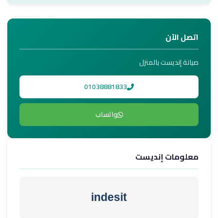
اتصل الآن
صيانة إنديست بالمنزل
01038881833
واتساب
معلومات إنديست