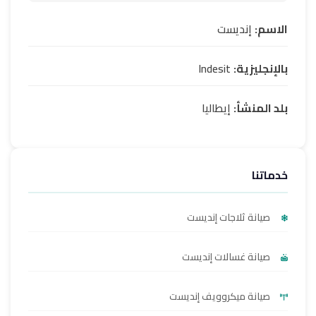
الاسم:
إنديست
بالإنجليزية:
Indesit
بلد المنشأ:
إيطاليا
خدماتنا
صيانة ثلاجات إنديست
صيانة غسالات إنديست
صيانة ميكروويف إنديست