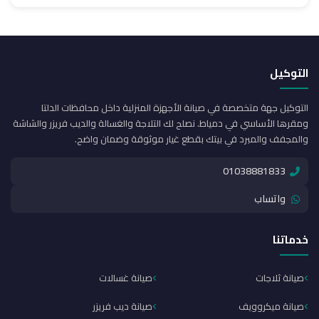
التوكيل
التوكيل جهة متخصصة في صيانة الأجهزة المنزلية داخل محافظات الدلتا
ومقرها الأساسي في دمياط. نصلح لك التلاجة والغسالة والديب فريزر والشاشة
والمجفف والمبرد في بيتك بقطع غيار موثوقة وضمان واضح.
01038881833
واتساب
خدماتنا
صيانة ثلاجات
صيانة غسالات
صيانة ميكروويف
صيانة ديب فريزر