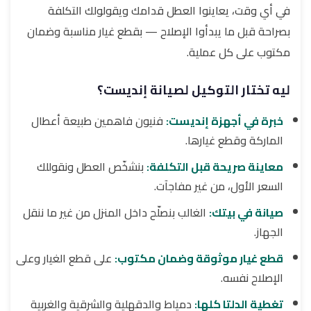
في أي وقت، يعاينوا العطل قدامك ويقولولك التكلفة
بصراحة قبل ما يبدأوا الإصلاح — بقطع غيار مناسبة وضمان
مكتوب على كل عملية.
ليه تختار التوكيل لصيانة إنديست؟
خبرة في أجهزة إنديست:
فنيون فاهمين طبيعة أعطال
الماركة وقطع غيارها.
معاينة صريحة قبل التكلفة:
بنشخّص العطل ونقوللك
السعر الأول، من غير مفاجآت.
صيانة في بيتك:
الغالب بنصلّح داخل المنزل من غير ما ننقل
الجهاز.
قطع غيار موثوقة وضمان مكتوب:
على قطع الغيار وعلى
الإصلاح نفسه.
تغطية الدلتا كلها:
دمياط والدقهلية والشرقية والغربية