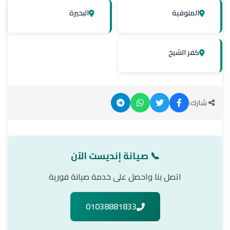
المنوفية
البحيرة
كفر الشيخ
شارك:
📞 صيانة إنديست الآن
اتصل بنا واحصل على خدمة صيانة فورية
01038881833