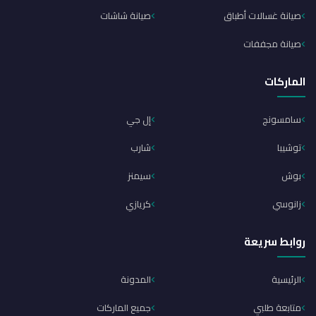
صيانة غسالات أطباق
صيانة شاشات
صيانة مجففات
الماركات
سامسونج
إل جي
توشيبا
شارب
بوش
سيمنز
زانوسي
كريازي
روابط سريعة
الرئيسية
المدونة
متابعة طلبي
جميع الماركات