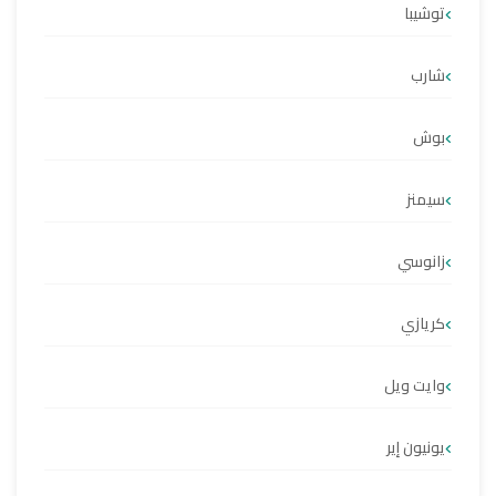
توشيبا
شارب
بوش
سيمنز
زانوسي
كريازي
وايت ويل
يونيون إير