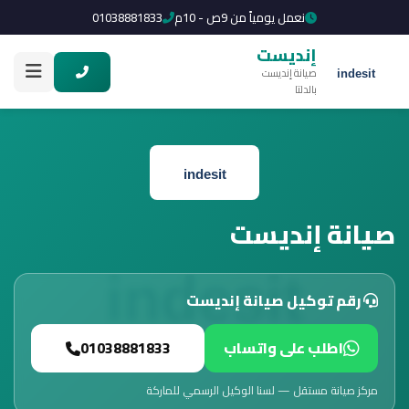
نعمل يومياً من 9ص - 10م
01038881833
إنديست
صيانة إنديست
بالدلتا
صيانة إنديست
رقم توكيل صيانة إنديست
اطلب على واتساب
01038881833
مركز صيانة مستقل — لسنا الوكيل الرسمي للماركة