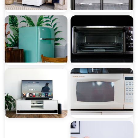
ثلاجات إنديست
غسالات إنديست
ميكروويف إنديست
ديب فريزر إنديست