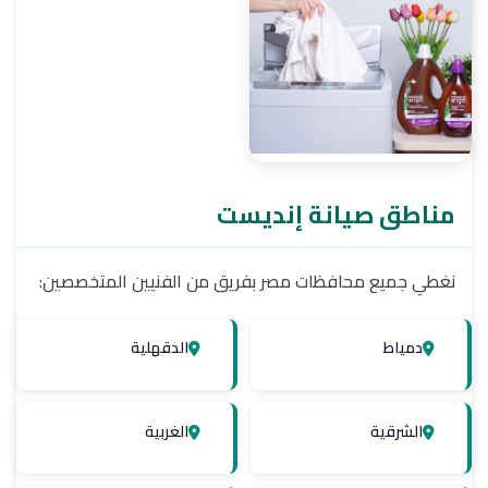
غسالات أطباق إنديست
شاشات إنديست
مناطق صيانة إنديست
مجففات إنديست
نغطي جميع محافظات مصر بفريق من الفنيين المتخصصين:
دمياط
الدقهلية
الشرقية
الغربية