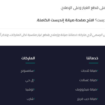
ى قطع الغيار وعلى الإصلاح.
ديست؟
افتح صفحة صيانة إنديست الكاملة
.
 الرسمي لأي ماركة؛ خدماتنا صيانة وإصلاح بقطع غيار مناسبة لكل الماركات، ونذكر 
خدماتنا
الماركات
صيانة ثلاجات
سامسونج
صيانة غسالات
إل جي
صيانة ميكروويف
توشيبا
صيانة ديب فريزر
شارب