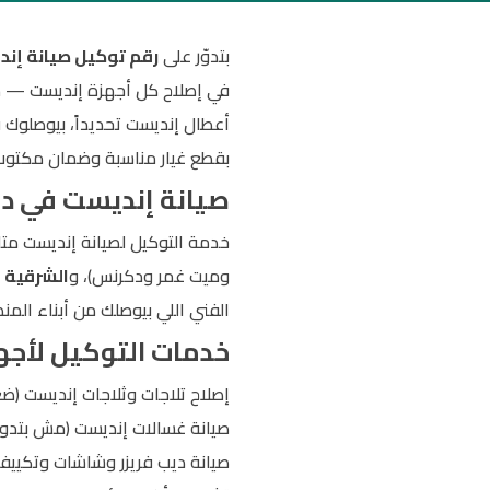
بتدوّر على
رقم توكيل صيانة إن
في إصلاح كل أجهزة إنديست — من ا
أعطال إنديست تحديداً، بيوصلوك 
بقطع غيار مناسبة وضمان مكتوب
صيانة إنديست في دم
خدمة التوكيل لصيانة إنديست متا
وميت غمر ودكرنس)، و
الشرقية
(
الفني اللي بيوصلك من أبناء الم
خدمات التوكيل لأجه
إصلاح تلاجات وثلاجات إنديست (ضع
صيانة غسالات إنديست (مش بتدور
صيانة ديب فريزر وشاشات وتكيي