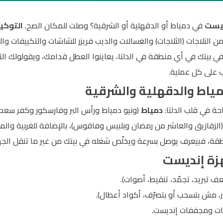
ديست
في دمياط أو الدقهلية أو الشرقية؟ وصلت للمكان الصح.
التوكي
لتلاجات (الثلاجات) والغسالات والديب فريزر للشاشات والتكييفات والم
في بيتك في أي منطقة في الدلتا، يعاينوا العطل قدامك، ويقولولك ال
 على كل عملية.
ياط والدقهلية والشرقية
حة في قلب الدلتا:
دمياط
(ونيو دمياط ورأس البر وفارسكور وكفر سعد)
الزقازيق والعاشر من رمضان وبلبيس وفاقوس)، بالإضافة للغربية والمن
نطقة، فبيعرف يوصل بسرعة ويخلّص شغله في بيتك من غير ما تنقل الجها
زة إنديست
ف تبريد، تجمّد، تنقيط، أصوات).
، مش بتسحب أو بتصرّف، أكواد أعطال).
فات ومجففات إنديست.