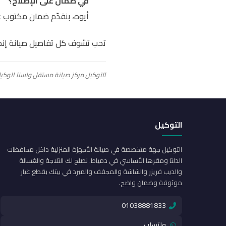
في ضمان على الإصلاح؟
أيوه، بنقدّم ضمان مكتوب عل
تحب تشوف كل تفاصيل صيانة إن
التوكيل مركز صيانة مستقل ولسنا الوكيل
التوكيل
التوكيل جهة متخصصة في صيانة الأجهزة المنزلية داخل محافظات
الدلتا ومقرها الأساسي في دمياط. نصلح لك التلاجة والغسالة
والديب فريزر والشاشة والمجفف والمبرد في بيتك بقطع غيار
موثوقة وضمان واضح.
01038881833
واتساب