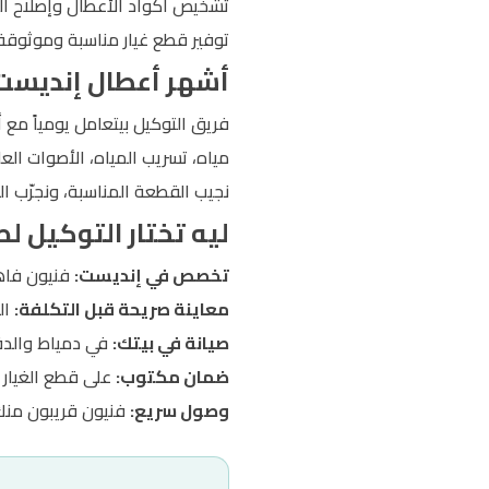
تشخيص أكواد الأعطال وإصلاح الب
توفير قطع غيار مناسبة وموثوقة
أشهر أعطال إنديست ا
فريق التوكيل بيتعامل يومياً مع
مياه، تسريب المياه، الأصوات الع
نجيب القطعة المناسبة، ونجرّب ا
ليه تختار التوكيل ل
تخصص في إنديست:
فنيون فاهم
معاينة صريحة قبل التكلفة:
ال
صيانة في بيتك:
في دمياط والدقه
ضمان مكتوب:
على قطع الغيار 
وصول سريع:
فنيون قريبون منك