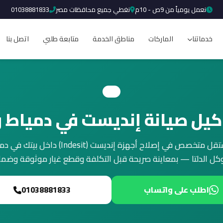
نعمل يومياً من 9ص - 10م
نغطي جميع محافظات مصر
01038881833
خدماتنا
الماركات
مناطق الخدمة
متابعة طلبي
اتصل بنا
كيل صيانة إنديست في دمياط وا
مركز صيانة مستقل متخصص في إصلاح أجهزة إنديست (t
كل الدلتا — بمعاينة صريحة قبل التكلفة وقطع غيار موثوقة وضم
اطلب على واتساب
01038881833