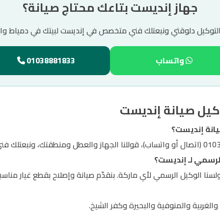
جهاز إنديست بتاعك محتاج صيانة؟
التوكيل دلوقتي ونبعتلك فني متخصص في إنديست لبيتك في دمياط والد
واتساب
01038881833
كيل صيانة إنديست
يانة إنديست؟
لرسمي لـ إنديست؟
ولسنا الوكيل الرسمي لأي ماركة. بنقدّم صيانة وإصلاح بقطع غيار مناسب
الغربية والمنوفية والبحيرة وكفر الشيخ.