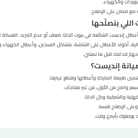
وردات والكهرباء.
 مع ضمان على الإصلاح.
للي بنصلّحها
 أعطال إنديست الشائعة في بيوت الدلتا: ضعف أو عدم التبريد، الغسال
الية، أكواد الأعطال على الشاشة، مشاكل التسخين، وأعطال الكهرباء و
لجهاز قدامك قبل ما نمشي.
صيانة إنديست؟
ين طبيعة الماركة وأعطالها وقطع غيارها.
سعر واضح من الأول، من غير مفاجآت.
لية والشرقية وكل الدلتا.
وعلى الإصلاح نفسه.
 يوصلوك بأسرع وقت.