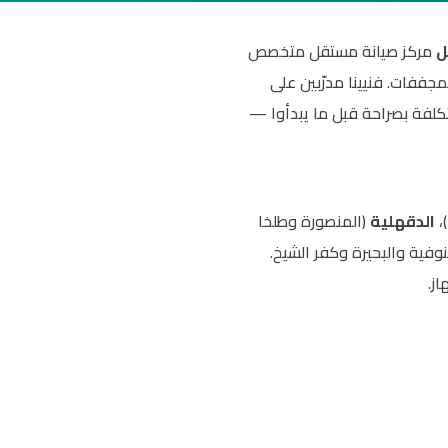
ل
مركز صيانة مستقل متخصص
جففات. فنيينا مدرّبين على
تكلفة بصراحة قبل ما يبدأوا —
،
الدقهلية
(المنصورة وطلخا
وفية والبحيرة وكفر الشيخ.
ز.