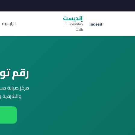
إنديست
الرئيسية
صيانة إنديست
بالدلتا
رقم تو
والشرقية و