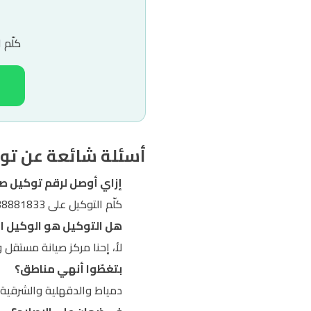
كلّم 
أسئلة شائعة عن تو
إزاي أوصل لرقم توكيل ص
كلّم التوكيل على 01038881833 (اتصال أو واتساب)، قوللنا الجهاز والعطل ومنطقتك، ونبعتلك فني لبيتك.
هل التوكيل هو الوكيل ا
لأ، إحنا مركز صيانة مستقل 
بتغطّوا أنهي مناطق؟
دمياط والدقهلية والشرقية و