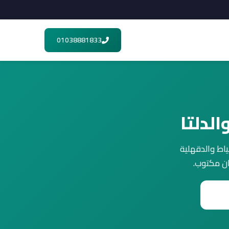
01038881833
لدلتا
Indesi) داخل بيتك في دمياط والدقهلية
ان مكتوب.