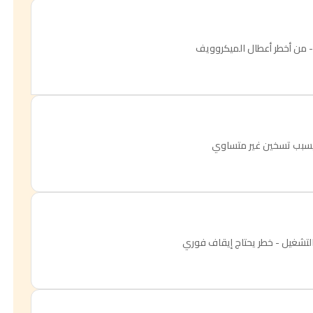
ً - من أخطر أعطال الميكروويف
ا يسبب تسخين غير متساوي
لتشغيل - خطر يحتاج إيقاف فوري