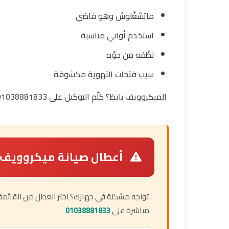
ماتشغّلوش وهو فاضي
استخدم أواني مناسبة
نظّفه من جوّه
سيب فتحات التهوية مكشوفة
الميكروويف بايظ؟ كلّم التوكيل على 01038881833.
أعطال صيانة ميكروويف ا
تواجه مشكلة في جهازك؟ اختر العطل من القائمة أد
مباشرة على
01038881833