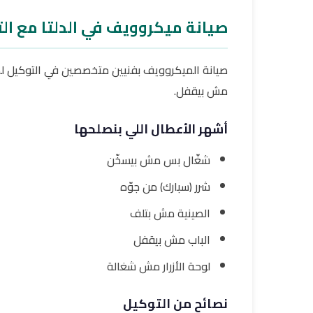
صيانة ميكروويف في الدلتا مع ال
صيانة الميكروويف بفنيين متخصصين في التوكيل لك
مش بيقفل.
أشهر الأعطال اللي بنصلحها
شغّال بس مش بيسخّن
شرر (سبارك) من جوّه
الصينية مش بتلف
الباب مش بيقفل
لوحة الأزرار مش شغالة
نصائح من التوكيل