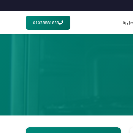
صل بنا
01038881833