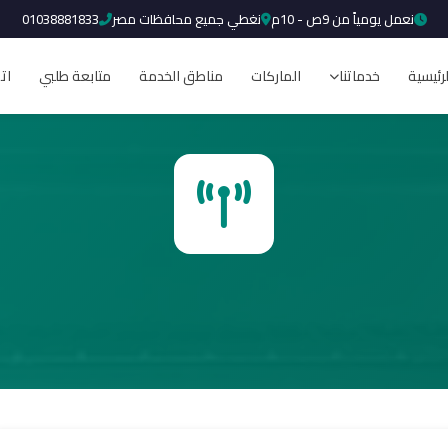
نعمل يومياً من 9ص - 10م
نغطي جميع محافظات مصر
01038881833
لرئيسية
خدماتنا
الماركات
مناطق الخدمة
متابعة طلبي
ات