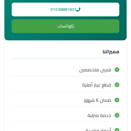
01038881833
واتساب
مميزاتنا
فنيين متخصصين
قطع غيار أصلية
ضمان 6 شهور
خدمة منزلية
أسعار مناسبة