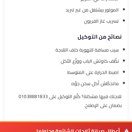
الموتور بيشتغل من غير تبريد
تسريب غاز الفريون
نصائح من التوكيل
سيب مسافة للتهوية خلف التلاجة
نظّف كاوتش الباب ووزّع الأكل
اضبط الحرارة على المتوسط
ماتحطّش أكل سخن جوّه
تلاجتك فيها مشكلة؟ كلّم التوكيل على 01038881833
بضمان على الإصلاح.
أعطال صيانة ثلاجات الشائعة وحلولها