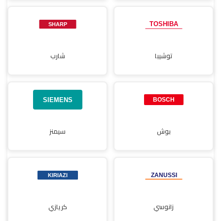
توشيبا
شارب
بوش
سيمنز
زانوسي
كريازي