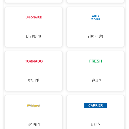
وايت ويل
يونيون إير
فريش
تورنيدو
كاريير
ويرلبول