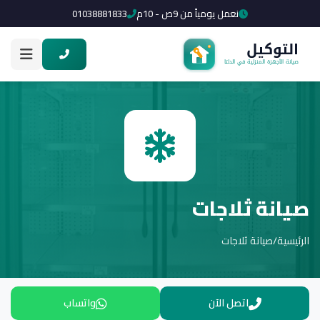
نعمل يومياً من 9ص - 10م
01038881833
صيانة ثلاجات
الرئيسية
/
صيانة ثلاجات
اتصل الآن
واتساب