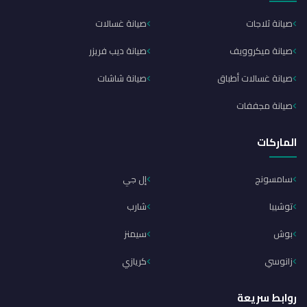
صيانة ثلاجات
صيانة غسالات
صيانة ميكروويف
صيانة ديب فريزر
صيانة غسالات أطباق
صيانة شاشات
صيانة مجففات
الماركات
سامسونج
إل جي
توشيبا
شارب
بوش
سيمنز
زانوسي
كريازي
روابط سريعة